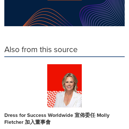
Also from this source
Dress for Success Worldwide 宣佈委任 Molly
Fletcher 加入董事會