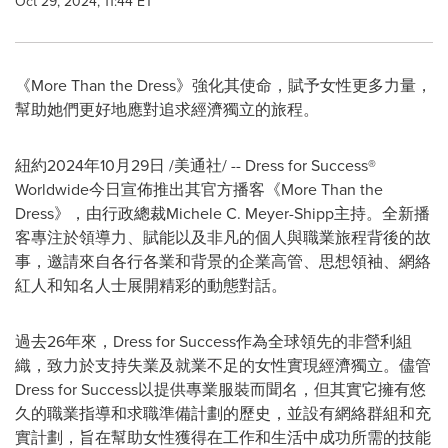
Oct 29, 2024, 11:44 ET
《More Than the Dress》強化其使命，賦予女性更多力量，
幫助她們更好地應對追求經濟獨立的旅程。
紐約
2024年10月29日
/美通社/ -- Dress for Success®
Worldwide今日宣佈推出其官方播客《More Than the
Dress》，由行政總裁Michele C. Meyer-Shipp主持。全新播
客專注於領導力、賦能以及非凡的個人與職業旅程背後的故
事，邀請來自各行各業和背景的企業高管、思想領袖、網絡
紅人和知名人士展開精彩的動態對話。
過去26年來，Dress for Success作為全球領先的非營利組
織，致力於支持失業及就業不足的女性實現經濟獨立。儘管
Dress for Success以提供專業服裝而聞名，但其實它擁有悠
久的職業指導和求職準備計劃的歷史，並設有網絡群組和充
實計劃，旨在幫助女性獲得在工作和生活中成功所需的技能