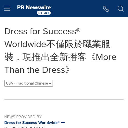
Accessibility Statement
Skip Navigation
Hamburger menu
Dress for Success®
Worldwide不僅限於職業服
裝，現推出全新播客《More
Than the Dress》
USA - Traditional Chinese
NEWS PROVIDED BY
Dress for Success Worldwide®