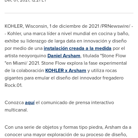
Dec 01, 2021, 12:21 ET
KOHLER, Wisconsin
,
1 de diciembre de 2021
/PRNewswire/ -
- Kohler, una marca líder a nivel mundial en cocina y baño,
exhibe su liderazgo de larga data en innovación y diseño
por medio de una
instalación creada a la medida
por el
artista neoyorquino
Daniel Arsham
, titulada "
Stone Flow
"en
Miami
/ 2021.
Stone Flow
explora la fase experimental
de la colaboración
KOHLER x Arsham
y utiliza rocas
gigantes para emular el diseño del innovador fregadero
Rock.01.
Conozca
aquí
el comunicado de prensa interactivo
multicanal.
Con una serie de objetos y formas tipo piedra, Arsham da a
conocer una mayor exploración de su proceso de diseño,