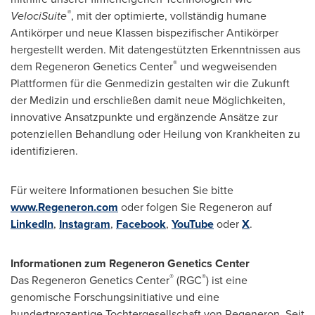
®
VelociSuite
, mit der optimierte, vollständig humane
Antikörper und neue Klassen bispezifischer Antikörper
hergestellt werden. Mit datengestützten Erkenntnissen aus
®
dem Regeneron Genetics Center
und wegweisenden
Plattformen für die Genmedizin gestalten wir die Zukunft
der Medizin und erschließen damit neue Möglichkeiten,
innovative Ansatzpunkte und ergänzende Ansätze zur
potenziellen Behandlung oder Heilung von Krankheiten zu
identifizieren.
Für weitere Informationen besuchen Sie bitte
www.Regeneron.com
oder folgen Sie Regeneron auf
LinkedIn
,
Instagram
,
Facebook
,
YouTube
oder
X
.
Informationen zum Regeneron Genetics Center
®
®
Das Regeneron Genetics Center
(RGC
) ist eine
genomische Forschungsinitiative und eine
hundertprozentige Tochtergesellschaft von Regeneron. Seit