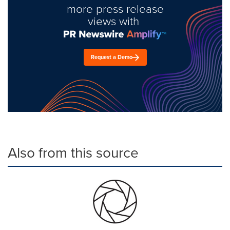
more press release
views with
Request a Demo
Also from this source