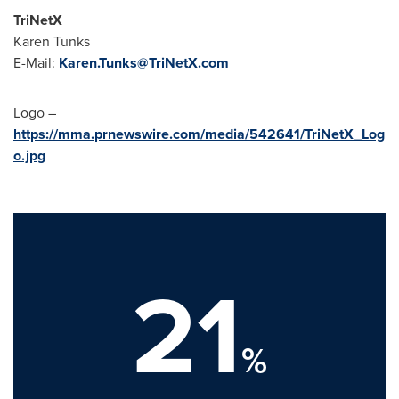
TriNetX
Karen Tunks
E-Mail:
Karen.Tunks@TriNetX.com
Logo –
https://mma.prnewswire.com/media/542641/TriNetX_Log
o.jpg
21
%