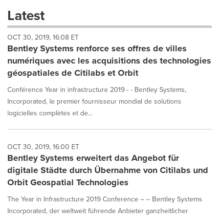
these
Latest
dropdown
will
OCT 30, 2019, 16:08 ET
cause
Bentley Systems renforce ses offres de villes
content
on
numériques avec les acquisitions des technologies
this
géospatiales de Citilabs et Orbit
page
to
Conférence Year in infrastructure 2019 - - Bentley Systems,
change.
Incorporated, le premier fournisseur mondial de solutions
News
logicielles complètes et de...
listings
will
update
as
OCT 30, 2019, 16:00 ET
each
Bentley Systems erweitert das Angebot für
option
digitale Städte durch Übernahme von Citilabs und
is
Orbit Geospatial Technologies
selected.
The Year in Infrastructure 2019 Conference – – Bentley Systems
Incorporated, der weltweit führende Anbieter ganzheitlicher