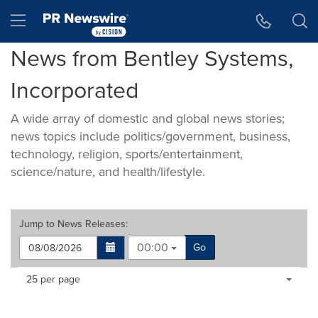
Accessibility Statement
Skip Navigation
Hamburger menu
News from Bentley Systems,
Incorporated
A wide array of domestic and global news stories;
news topics include politics/government, business,
technology, religion, sports/entertainment,
science/nature, and health/lifestyle.
Jump to
News Releases
:
00:00
Go
Making
Items per page:
25 per page
a
selection
with