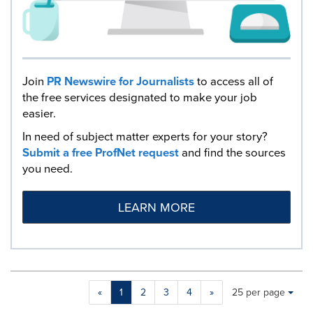
Join
PR Newswire for Journalists
to access all of
the free services designated to make your job
easier.
In need of subject matter experts for your story?
Submit a free ProfNet request
and find the sources
you need.
LEARN MORE
Making
Items per page:
«
1
2
3
4
»
25 per page
a