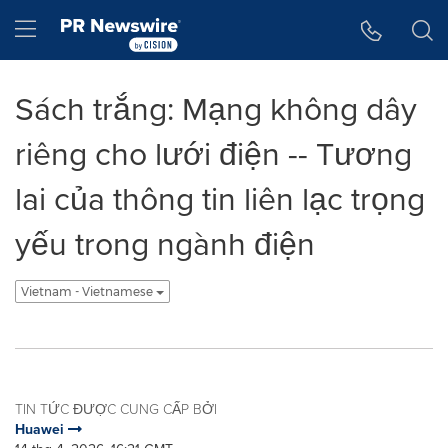
Tuyên bố về khả năng truy cập
Skip Navigation
Hamburger menu
Sách trắng: Mạng không dây
riêng cho lưới điện -- Tương
lai của thông tin liên lạc trọng
yếu trong ngành điện
Vietnam - Vietnamese
TIN TỨC ĐƯỢC CUNG CẤP BỞI
Huawei