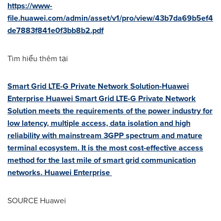
https://www-
file.huawei.com/admin/asset/v1/pro/view/43b7da69b5ef4
de7883f841e0f3bb8b2.pdf
Tìm hiểu thêm tại
Smart Grid LTE-G Private Network Solution-Huawei
Enterprise Huawei Smart Grid LTE-G Private Network
Solution meets the requirements of the power industry for
low latency, multiple access, data isolation and high
reliability with mainstream 3GPP spectrum and mature
terminal ecosystem. It is the most cost-effective access
method for the last mile of smart grid communication
networks. Huawei Enterprise
SOURCE Huawei