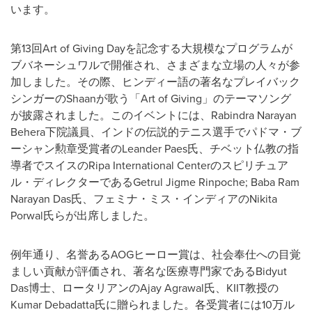
います。
第13回Art of Giving Dayを記念する大規模なプログラムが
ブバネーシュワルで開催され、さまざまな立場の人々が参
加しました。その際、ヒンディー語の著名なプレイバック
シンガーのShaanが歌う「Art of Giving」のテーマソング
が披露されました。このイベントには、Rabindra Narayan
Behera下院議員、インドの伝説的テニス選手でパドマ・ブ
ーシャン勲章受賞者のLeander Paes氏、チベット仏教の指
導者でスイスのRipa International Centerのスピリチュア
ル・ディレクターであるGetrul Jigme Rinpoche; Baba Ram
Narayan Das氏、フェミナ・ミス・インディアのNikita
Porwal氏らが出席しました。
例年通り、名誉あるAOGヒーロー賞は、社会奉仕への目覚
ましい貢献が評価され、著名な医療専門家であるBidyut
Das博士、ロータリアンのAjay Agrawal氏、KIIT教授の
Kumar Debadatta氏に贈られました。各受賞者には10万ル