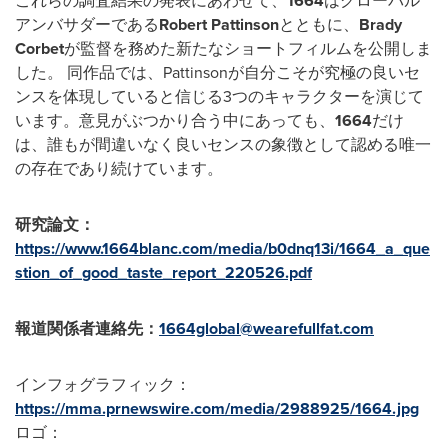
これらの調査結果の発表にあわせて、
1664
はグローバル
アンバサダーである
Robert Pattinson
とともに、
Brady
Corbet
が監督を務めた新たなショートフィルムを公開しま
した。 同作品では、Pattinsonが自分こそが究極の良いセ
ンスを体現していると信じる3つのキャラクターを演じて
います。意見がぶつかり合う中にあっても、
1664
だけ
は、誰もが間違いなく良いセンスの象徴として認める唯一
の存在であり続けています。
研究論文：
https://www.1664blanc.com/media/b0dnq13i/1664_a_que
stion_of_good_taste_report_220526.pdf
報道関係者連絡先：
1664global@wearefullfat.com
インフォグラフィック：
https://mma.prnewswire.com/media/2988925/1664.jpg
ロゴ：