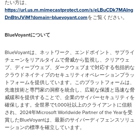
たい方は、
https://url.us.m.mimecastprotect.com/s/eLBuCDk7MAIng
DnBtnJViM?domain=bluevoyant.com
をご覧ください。
BlueVoyant
について
BlueVoyantは、ネットワーク、エンドポイント、サプライ
チェーンをリアルタイムで脅威から監視し、クリアウェ
ブ、ディープウェブ、ダークウェブまで対応する包括的な
クラウドネイティブのセキュリティオペレーションプラッ
トフォームを提供しています。このプラットフォームは、
先進技術と専門家の洞察を統合し、広範な保護と迅速な脅
威緩和を提供することで、企業のサイバーセキュリティを
確保します。全世界で1,000社以上のクライアントに信頼
され、2024年Microsoft Worldwide Partner of the Yearを受
賞したBlueVoyantは、最新のサイバーディフェンスソリュ
ーションの標準を確立しています。