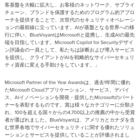
客基盤を大幅に拡大し、お客様のネットワーク、サプライ
チェーン、ブランドを保護するためのプログラム的アプロ
ーチを提供することで、次世代のセキュリティオペレーシ
ョンの最前線に立っています。AIが基盤となる世界への移
行に伴い、BlueVoyantはMicrosoftと提携し、生成AIの最先
端を目指しています。Microsoft Copilot for Securityデザイ
ン評議会の一員として、私たちは診断および導入サービス
を提供し、クライアントがAIを戦略的なサイバーセキュリ
ティ資産に変える手助けをしています。」
Microsoft Partner of the Year Awards
は、過去
1
年間に優れ
た
Microsoft Cloud
アプリケーション、サービス、デバイ
ス、
AI
イノベーションを開発・提供した
Microsoft
のパート
ナーを表彰するものです。
賞は様々なカテゴリーに分類さ
れ、
100
を超える国々からの
4,700
以上の推薦の中から受賞
者が選ばれました。
BlueVoyant
は、アメリカとカナダを含
む世界各地でサイバーセキュリティに関する優れたソリュ
ーションとサービスを提供していることが評価されまし