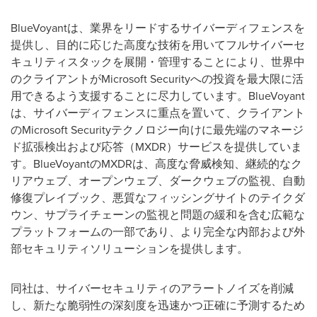
BlueVoyantは、業界をリードするサイバーディフェンスを
提供し、目的に応じた高度な技術を用いてフルサイバーセ
キュリティスタックを展開・管理することにより、世界中
のクライアントがMicrosoft Securityへの投資を最大限に活
用できるよう支援することに尽力しています。BlueVoyant
は、サイバーディフェンスに重点を置いて、クライアント
のMicrosoft Securityテクノロジー向けに最先端のマネージ
ド拡張検出および応答（MXDR）サービスを提供していま
す。BlueVoyantのMXDRは、高度な脅威検知、継続的なク
リアウェブ、オープンウェブ、ダークウェブの監視、自動
修復プレイブック、悪質なフィッシングサイトのテイクダ
ウン、サプライチェーンの監視と問題の緩和を含む広範な
プラットフォームの一部であり、より完全な内部および外
部セキュリティソリューションを提供します。
同社は、サイバーセキュリティのアラートノイズを削減
し、新たな脆弱性の深刻度を迅速かつ正確に予測するため