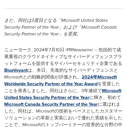
また、同社は
3
度目となる「
Microsoft United States
Security Partner of the Year
」および「
Microsoft Canada
Security Partner of the Year
」を受賞。
ニューヨーク
,
2024年7月10日
/PRNewswire/ --
包括的で成
果重視のクラウドネイティブなサイバーディフェンスプラ
ットフォームを提供するサイバーセキュリティ企業である
BlueVoyant
は、本日、先進的なサイバーディフェンスと
Microsoft
との戦略的関係が評価され、
2024
年
Microsoft
Worldwide Security Partner of the Year Award
を受賞した
ことを発表しました。同社はさらに、
3
年連続で
Microsoft
United States Security Partner of the Year
に輝き、初めて
Microsoft Canada Security Partner of the Year
に選ばれま
した。同社は、
Microsoft
の技術をベースとしたカスタマー
ソリューションの革新と実装において優れた実績を示した
ことで、
Microsoft
のトップパートナーの世界的な分野の中