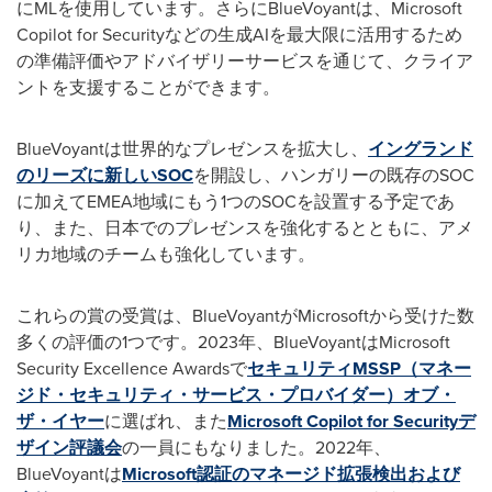
にMLを使用しています。さらにBlueVoyantは、Microsoft
Copilot for Securityなどの生成AIを最大限に活用するため
の準備評価やアドバイザリーサービスを通じて、クライア
ントを支援することができます。
BlueVoyantは世界的なプレゼンスを拡大し、
イングランド
のリーズに新しいSOC
を開設し、ハンガリーの既存のSOC
に加えてEMEA地域にもう1つのSOCを設置する予定であ
り、また、日本でのプレゼンスを強化するとともに、アメ
リカ地域のチームも強化しています。
これらの賞の受賞は、BlueVoyantがMicrosoftから受けた数
多くの評価の1つです。2023年、BlueVoyantはMicrosoft
Security Excellence Awardsで
セキュリティMSSP（マネー
ジド・セキュリティ・サービス・プロバイダー）オブ・
ザ・イヤー
に選ばれ、また
Microsoft Copilot for Securityデ
ザイン評議会
の一員にもなりました。2022年、
BlueVoyantは
Microsoft認証のマネージド拡張検出および