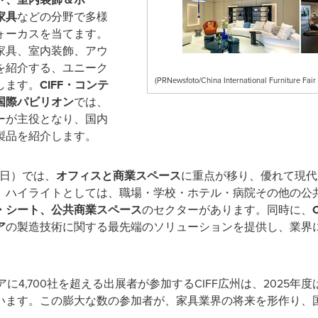
家具
などの分野で多様
ォーカスを当てます。
家具、室内装飾、アウ
を紹介する、ユニーク
(PRNewsfoto/China International Furniture Fair
します。
CIFF
・コンテ
国際パビリオン
では、
ーが主役となり、国内
製品を紹介します。
31日）では、
オフィスと商業スペース
に重点が移り、優れて現代
。ハイライトとしては、職場・学校・ホテル・病院その他の公
・シート、公共商業スペース
のセクターがあります。同時に、
C
ア
の製造技術に関する最先端のソリューションを提供し、業界
に4,700社を超える出展者が参加するCIFF広州は、2025年度
います。この膨大な数の参加者が、家具業界の将来を形作り、