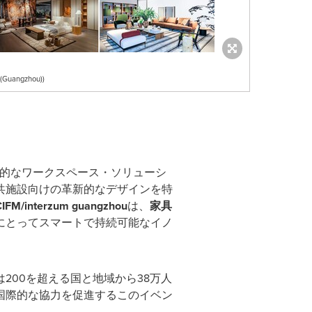
 (Guangzhou))
的なワークスペース・ソリューシ
共施設向けの革新的なデザインを特
IFM/interzum guangzhou
は、
家具
にとってスマートで持続可能なイノ
は200を超える国と地域から38万人
国際的な協力を促進するこのイベン