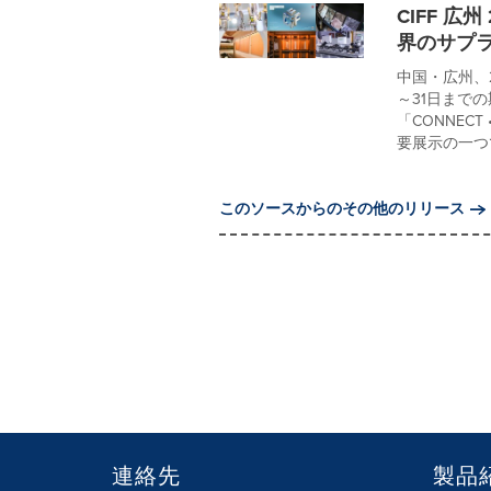
CIFF 広州 
界のサプ
中国・広州、20
～31日までの
「CONNEC
要展示の一つである 
このソースからのその他のリリース
連絡先
製品