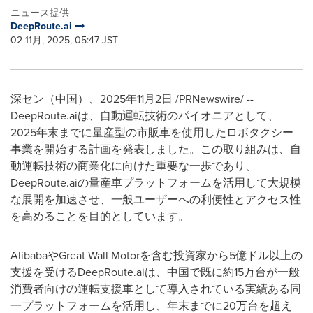
ニュース提供
DeepRoute.ai
02 11月, 2025, 05:47 JST
深セン（中国）、
2025
年
11
月2
日
/PRNewswire/ --
DeepRoute.ai
は、自動運転技術のパイオニアとして、
2025
年末までに量産型の市販車を使用したロボタクシー
事業を開始する計画を発表しました。この取り組みは、自
動運転技術の商業化に向けた重要な一歩であり、
DeepRoute.ai
の量産車プラットフォームを活用して大規模
な展開を加速させ、一般ユーザーへの利便性とアクセス性
を高めることを目的としています。
Alibaba
や
Great Wall Motor
を含む投資家から
5
億ドル以上の
支援を受ける
DeepRoute.ai
は、中国で既に約
15
万台が一般
消費者向けの運転支援車として導入されている実績ある同
一プラットフォームを活用し、年末までに
20
万台を超え