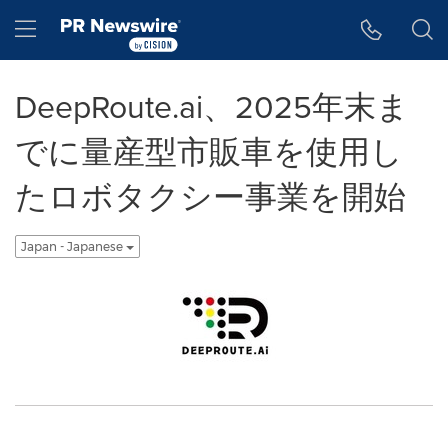
アクセシビリティ・ステートメント
Skip Navigation
Hamburger menu
DeepRoute.ai、2025年末ま
でに量産型市販車を使用し
たロボタクシー事業を開始
Japan - Japanese