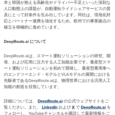
本と韓国が抱える高齢化やドライバー不足といった深刻な
人口動態上の課題が、自動運転ライドシェアサービスの普
及にとって好条件を生み出しています。同社は、現地化対
応とパートナー連携を強化するため、欧州での事業拠点の
確立を積極的に進めています。
DeepRoute.ai
について
DeepRoute.ai
は、スマート運転ソリューションの研究、開
発、および応用に注力する人工知能企業です。量産型スマ
ート運転ソリューションを初めて開発し、量産型乗用車へ
のエンドツーエンド・モデルと
VLA
モデルの展開における
先駆者である
DeepRoute.ai
は、物理世界における汎用人工
知能の創造を目指しています。
詳細については、
DeepRoute.ai
の公式ウェブサイトをご
覧ください。また、
LinkedIn
および
X
で
DeepRoute.ai
を
フォローし、
YouTube
チャンネルを購読して最新情報をご