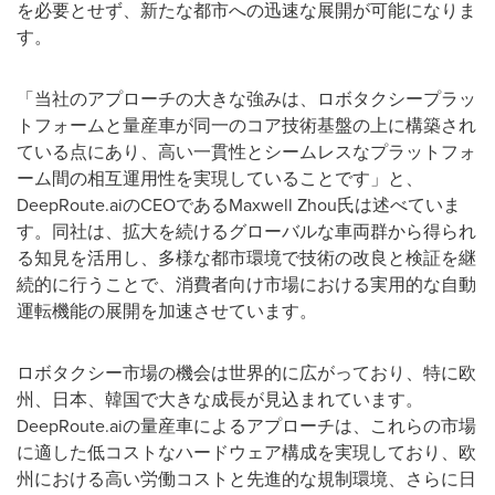
を必要とせず、新たな都市への迅速な展開が可能になりま
す。
「当社のアプローチの大きな強みは、ロボタクシープラッ
トフォームと量産車が同一のコア技術基盤の上に構築され
ている点にあり、高い一貫性とシームレスなプラットフォ
ーム間の相互運用性を実現していることです」と、
DeepRoute.ai
の
CEO
である
Maxwell Zhou
氏は述べていま
す。同社は、拡大を続けるグローバルな車両群から得られ
る知見を活用し、多様な都市環境で技術の改良と検証を継
続的に行うことで、消費者向け市場における実用的な自動
運転機能の展開を加速させています。
ロボタクシー市場の機会は世界的に広がっており、特に欧
州、日本、韓国で大きな成長が見込まれています。
DeepRoute.ai
の量産車によるアプローチは、これらの市場
に適した低コストなハードウェア構成を実現しており、欧
州における高い労働コストと先進的な規制環境、さらに日