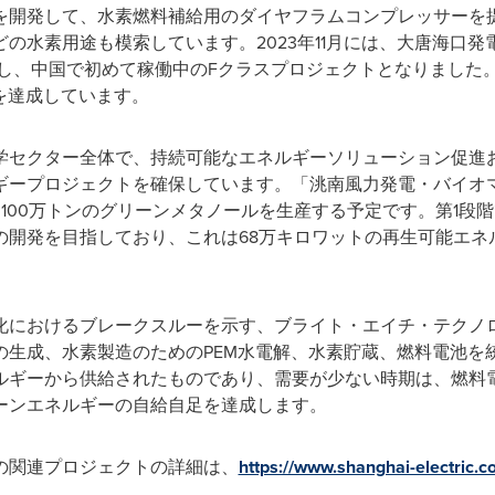
を開発して、水素燃料補給用のダイヤフラムコンプレッサーを
の水素用途も模索しています。2023年11月には、大唐海口
し、中国で初めて稼働中のFクラスプロジェクトとなりました。
を達成しています。
学セクター全体で、持続可能なエネルギーソリューション促進
ギープロジェクトを確保しています。「洮南風力発電・バイオ
100万トンのグリーンメタノールを生産する予定です。第1段階
の開発を目指しており、これは68万キロワットの再生可能エネ
化におけるブレークスルーを示す、ブライト・エイチ・テクノ
の生成、水素製造のためのPEM水電解、水素貯蔵、燃料電池を
ルギーから供給されたものであり、需要が少ない時期は、燃料
ーンエネルギーの自給自足を達成します。
の関連プロジェクトの詳細は、
https://www.shanghai-electric.