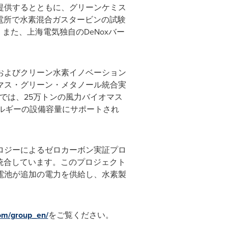
提供するとともに、グリーンケミス
発電所で水素混合ガスタービンの試験
また、上海電気独自のDeNoxバー
およびクリーン水素イノベーション
マス・グリーン・メタノール統合実
では、25万トンの風力バイオマス
ルギーの設備容量にサポートされ
ロジーによるゼロカーボン実証プロ
統合しています。このプロジェクト
電池が追加の電力を供給し、水素製
com/group_en/
をご覧ください。