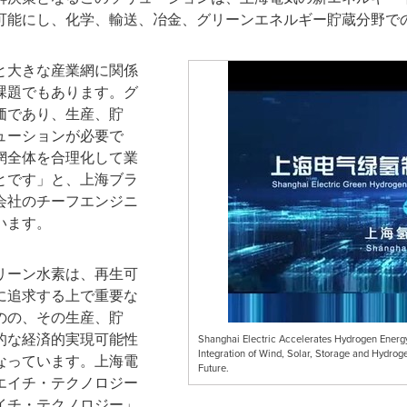
可能にし、化学、輸送、冶金、グリーンエネルギー貯蔵分野で
と大きな産業網に関係
課題でもあります。グ
価であり、生産、貯
ューションが必要で
網全体を合理化して業
とです」と、上海ブラ
会社のチーフエンジニ
います。
リーン水素は、再生可
に追求する上で重要な
のの、その生産、貯
的な経済的実現可能性
Shanghai Electric Accelerates Hydrogen Energ
Integration of Wind, Solar, Storage and Hydrog
なっています。上海電
Future.
エイチ・テクノロジー
イチ・テクノロジー」