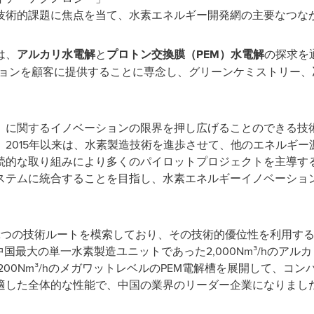
技術的課題に焦点を当て、水素エネルギー開発網の主要なつな
は、
アルカリ水電解
と
プロトン交換膜（
PEM
）水電解
の探求を
ションを顧客に提供することに専念し、グリーンケミストリー、
」に関するイノベーションの限界を押し広げることのできる技
2015年以来は、水素製造技術を進歩させて、他のエネルギ
続的な取り組みにより多くのパイロットプロジェクトを主導す
ステムに統合することを目指し、水素エネルギーイノベーショ
2つの技術ルートを模索しており、その技術的優位性を利用す
中国最大の単一水素製造ユニットであった2,000Nm³/hのア
量200Nm³/hのメガワットレベルのPEM電解槽を展開して、
適した全体的な性能で、中国の業界のリーダー企業になりまし