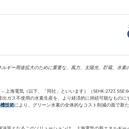
ネルギー用途拡大のために重要な、風力、太陽光、貯蔵、水素
wire/ -- 上海電気（以下、「同社」といいます）（SEHK:2727, S
排出ガス不使用の水素生産を、より経済的に持続可能なものに
解槽技術
により、グリーン水素の全体的なコスト削減の面で新
解決策となるこのソリューションは、上海電気の新エネルギー