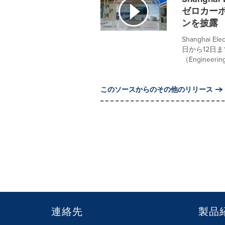
ゼロカー
ンを披露
Shanghai E
日から12日
（Engineering 
このソースからのその他のリリース
連絡先
製品