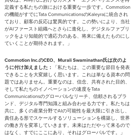
定義する私たちの旅における重要な一歩です。Commotion
の機能がすでにTata CommunicationsのKaleyraに統合され
ており、顧客の反応は驚異的です。この勢いにより、当社
がAIファースト組織へとさらに進化し、デジタルファブリ
ックをより知能的で適応力のある、将来に備えたものにし
ていくことが期待されます。」
Commotion Inc.
のCEO
、Murali Swaminathan
氏は次のよ
うに付け加えました：
「私たちは、この重要な節目を発表
できることを大変嬉しく思います。これは単なる資本の問
題ではありません。重要なのは、信念、共有された目的、
そして私たちのイノベーションの速度をTata
Communicationsのグローバルなリーチ、信頼されるブラ
ンド、デジタル専門知識と組み合わせる力です。私たちは
共に、多くの産業分野でAIの可能性を最大限に引き出し、
責任ある形でスケールするソリューションを構築し、世界
の働き方を変革していきます。未来はただやって来るので
はなく、すでにここにあり、それはグローバルです。」