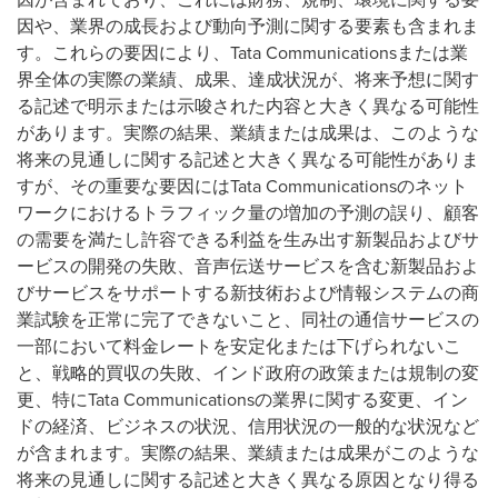
因や、業界の成長および動向予測に関する要素も含まれま
す。これらの要因により、Tata Communicationsまたは業
界全体の実際の業績、成果、達成状況が、将来予想に関す
る記述で明示または示唆された内容と大きく異なる可能性
があります。実際の結果、業績または成果は、このような
将来の見通しに関する記述と大きく異なる可能性がありま
すが、その重要な要因にはTata Communicationsのネット
ワークにおけるトラフィック量の増加の予測の誤り、顧客
の需要を満たし許容できる利益を生み出す新製品およびサ
ービスの開発の失敗、音声伝送サービスを含む新製品およ
びサービスをサポートする新技術および情報システムの商
業試験を正常に完了できないこと、同社の通信サービスの
一部において料金レートを安定化または下げられないこ
と、戦略的買収の失敗、インド政府の政策または規制の変
更、特にTata Communicationsの業界に関する変更、イン
ドの経済、ビジネスの状況、信用状況の一般的な状況など
が含まれます。実際の結果、業績または成果がこのような
将来の見通しに関する記述と大きく異なる原因となり得る