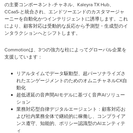
の主要コンポーネント-チャネル、Kaleyra TX Hub、
CCaaS-と統合され、エンドツーエンドのカスタマージャ
ーニーを自動化かつインテリジェントに誘導します。これ
により、顧客対応は受動的な反応から予測型・生成型のイ
ンタラクションへとシフトします。
Commotionは、3つの強力な柱によってグローバル企業を
支援しています：
リアルタイムでデータ駆動型、超パーソナライズさ
れたエンゲージメントのためのオムニチャネルCX自
動化
超低遅延の音声間AIモデルに基づく音声AIソリュー
ション
業務対応型自律デジタルエージェント：顧客対応お
よび社内業務全体で継続的に稼働し、コンプライア
ンス遵守、知能的、ポリシー認識型のAIエンティテ
ィ