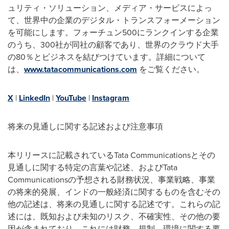
ュリティ・ソリューション、メディア・サービスによっ
て、世界中の企業のデジタル・トランスフォーメーション
を可能にします。フォーチュン500にランクインする企業
のうち、300社が同社の顧客であり、世界のクラウド大手
の80％とビジネスを結びつけています。詳細について
は、
www.tatacommunications.com
をご覧ください。
X
|
LinkedIn
|
YouTube
|
Instagram
将来の見通しに関する記述および注意事項
本リリースに記載されているTata Communicationsとその
見通しに関する特定の言葉や記述、およびTata
Communicationsの予想される財務状況、事業戦略、事業
の将来的発展、インドの一般経済に関するものを含むその
他の記述は、将来の見通しに関する記述です。これらの記
述には、既知および未知のリスク、不確実性、その他の要
因が含まれており、これには財務、規制、環境に関する要