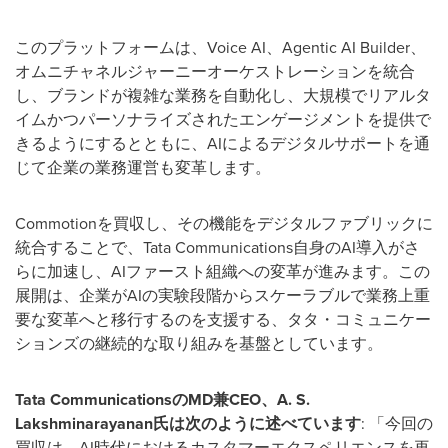
このプラットフォームは、Voice AI、Agentic AI Builder、
オムニチャネルジャーニーオーケストレーションを統合
し、ブランドが複雑な業務を自動化し、大規模でリアルタ
イムかつパーソナライズされたエンゲージメントを提供で
きるようにするとともに、AIによるデジタルサポートを通
じて企業の業務運営も変革します。
Commotionを買収し、その機能をデジタルファブリックに
統合することで、Tata Communications自身のAI導入がさ
らに加速し、AIファースト組織への変革が進みます。この
展開は、企業がAIの実験段階からスケーラブルで業務上重
要な変革へと移行するのを支援する、タタ・コミュニケー
ションズの継続的な取り組みを基盤としています。
Tata Communications
のMD
兼CEO
、A. S.
Lakshminarayanan
氏は次のように述べています
: 「今回の
買収は、AI時代におけるカスタマーエクスペリエンスを再