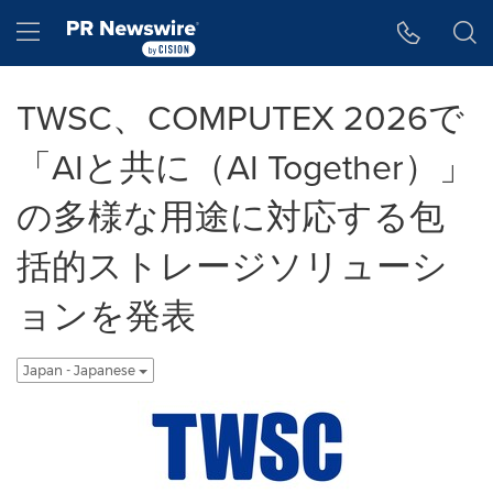
アクセシビリティ・ステートメント
Skip Navigation
Hamburger menu
TWSC、COMPUTEX 2026で
「AIと共に（AI Together）」
の多様な用途に対応する包
括的ストレージソリューシ
ョンを発表
Japan - Japanese