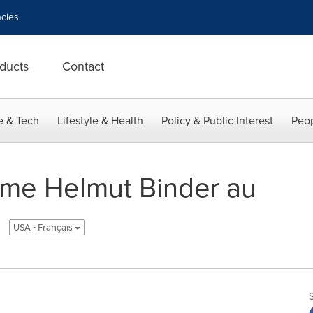
cies
ducts
Contact
e & Tech
Lifestyle & Health
Policy & Public Interest
Peop
me Helmut Binder au
USA - Français