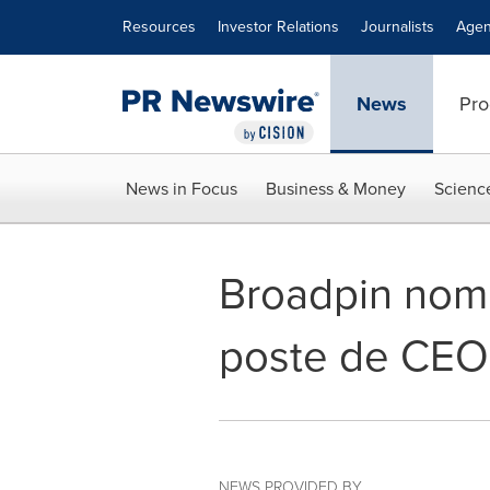
Accessibility Statement
Skip Navigation
Resources
Investor Relations
Journalists
Agen
News
Pro
News in Focus
Business & Money
Scienc
Broadpin nom
poste de CEO
NEWS PROVIDED BY