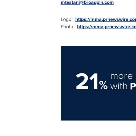
mtestani@broadpin.com
Logo -
https://mma.prnewswire.c
Photo -
https://mma.prnewswire.
21
more 
%
with