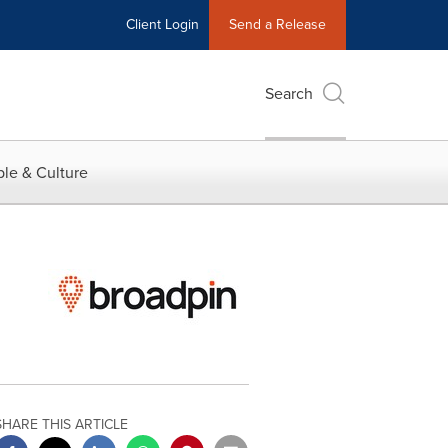
Client Login
Send a Release
Search
le & Culture
SHARE THIS ARTICLE