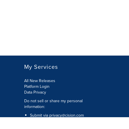
My Services
All New Releases
Platform Login
Data Privacy
Do not sell or share my personal
information
:
Submit via
privacy@cision.com
Call Privacy toll-free:
877-297-8921