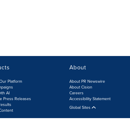
ucts
About
Our Platform
About PR Newswire
mpaigns
About Cision
ith AI
Careers
te Press Releases
Accessibility Statement
esults
Global Sites
Content