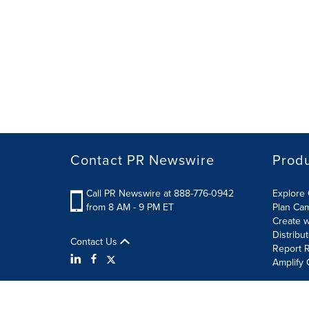
Contact PR Newswire
Prod
Call PR Newswire at 888-776-0942
Explore 
from 8 AM - 9 PM ET
Plan Ca
Create w
Distribu
Contact Us
Report R
Amplify 