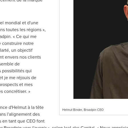
iel mondial et d'une
s toutes les régions »,
adpin. « Ce qui me
e construire notre
larté, un objectif
 envers nos clients
nsemble de
 possibilités qui
et je me réjouis de
prospects et mes
s concrétiser. »
ce d'Helmut à la tête
Helmut Binder, Broadpin CEO
dans l'alignement des
s en tant que CEO font
r Broadpin vers l'avenir », selon IceLake Capital. « Nous appréci