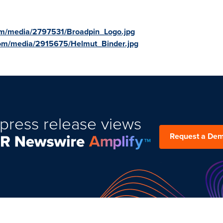
om/media/2797531/Broadpin_Logo.jpg
com/media/2915675/Helmut_Binder.jpg
press release views
Request a De