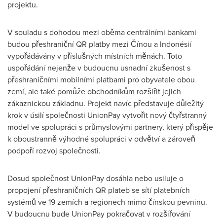
projektu.
V souladu s dohodou mezi oběma centrálními bankami
budou přeshraniční QR platby mezi Čínou a Indonésií
vypořádávány v příslušných místních měnách. Toto
uspořádání nejenže v budoucnu usnadní zkušenost s
přeshraničními mobilními platbami pro obyvatele obou
zemí, ale také pomůže obchodníkům rozšířit jejich
zákaznickou základnu. Projekt navíc představuje důležitý
krok v úsilí společnosti UnionPay vytvořit nový čtyřstranný
model ve spolupráci s průmyslovými partnery, který přispěje
k oboustranně výhodné spolupráci v odvětví a zároveň
podpoří rozvoj společnosti.
Dosud společnost UnionPay dosáhla nebo usiluje o
propojení přeshraničních QR plateb se sítí platebních
systémů ve 19 zemích a regionech mimo čínskou pevninu.
V budoucnu bude UnionPay pokračovat v rozšiřování