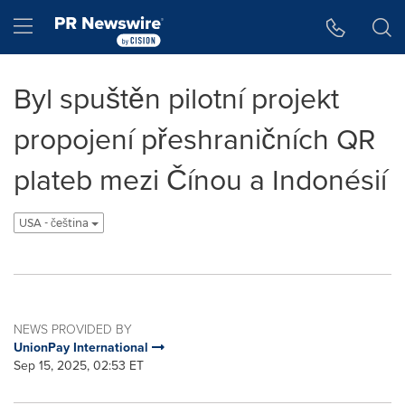
Accessibility Statement
Skip Navigation
Hamburger menu
Byl spuštěn pilotní projekt
propojení přeshraničních QR
plateb mezi Čínou a Indonésií
USA - čeština
NEWS PROVIDED BY
UnionPay International
Sep 15, 2025, 02:53 ET