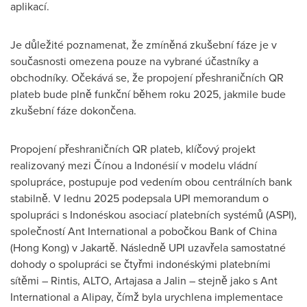
aplikací.
Je důležité poznamenat, že zmíněná zkušební fáze je v
současnosti omezena pouze na vybrané účastníky a
obchodníky. Očekává se, že propojení přeshraničních QR
plateb bude plně funkční během roku 2025, jakmile bude
zkušební fáze dokončena.
Propojení přeshraničních QR plateb, klíčový projekt
realizovaný mezi Čínou a Indonésií v modelu vládní
spolupráce, postupuje pod vedením obou centrálních bank
stabilně. V lednu 2025 podepsala UPI memorandum o
spolupráci s Indonéskou asociací platebních systémů (ASPI),
společností Ant International a pobočkou Bank of
China
(
Hong Kong
) v Jakartě. Následně UPI uzavřela samostatné
dohody o spolupráci se čtyřmi indonéskými platebními
sítěmi – Rintis, ALTO, Artajasa a Jalin – stejně jako s Ant
International a Alipay, čímž byla urychlena implementace