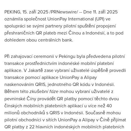
PEKING
,
15. září 2025
/PRNewswire/ -- Dne 11. září 2025
oznámila společnost UnionPay International (UPI) ve
spolupráci se svými partnery pilotní spuštění propojení
přeshraničních QR plateb mezi Čínou a Indonésií, a to pod
dohledem obou centrálních bank.
Při zahajovací ceremonii v Pekingu byla předvedena pilotní
transakce prostřednictvím indonéské mobilní platební
aplikace. V Jakartě zase vybraní uživatelé úspěšně provedli
transakce pomocí aplikace UnionPay a Alipay
naskenováním QRIS, jednotného QR kódu v Indonésii.
Během této
zkušební fáze
mohou vybraní uživatelé z
pevninské Číny provádět QR platby pomocí těchto dvou
čínských mobilních platebních aplikací u více než 40
milionů obchodníků s QRIS v Indonésii. Současně mohou
pilotní obchodníci v sítích UnionPay a Alipay v Číně přijímat
QR platby z 22 hlavních indonéských mobilních platebních