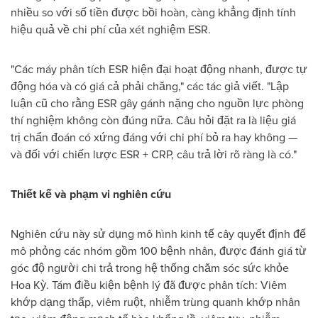
nhiều so với số tiền được bồi hoàn, càng khẳng định tính
hiệu quả về chi phí của xét nghiệm ESR.
"Các máy phân tích ESR hiện đại hoạt động nhanh, được tự
động hóa và có giá cả phải chăng," các tác giả viết. "Lập
luận cũ cho rằng ESR gây gánh nặng cho nguồn lực phòng
thí nghiệm không còn đúng nữa. Câu hỏi đặt ra là liệu giá
trị chẩn đoán có xứng đáng với chi phí bỏ ra hay không —
và đối với chiến lược ESR + CRP, câu trả lời rõ ràng là có."
Thiết kế và phạm vi nghiên cứu
Nghiên cứu này sử dụng mô hình kinh tế cây quyết định để
mô phỏng các nhóm gồm 100 bệnh nhân, được đánh giá từ
góc độ người chi trả trong hệ thống chăm sóc sức khỏe
Hoa Kỳ. Tám điều kiện bệnh lý đã được phân tích: Viêm
khớp dạng thấp, viêm ruột, nhiễm trùng quanh khớp nhân