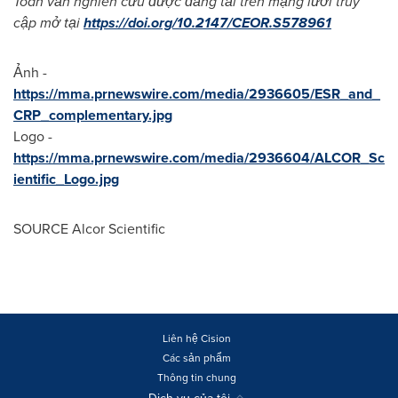
Toàn văn nghiên cứu được đăng tải trên mạng lưới truy
cập mở tại
https://doi.org/10.2147/CEOR.S578961
Ảnh -
https://mma.prnewswire.com/media/2936605/ESR_and_
CRP_complementary.jpg
Logo -
https://mma.prnewswire.com/media/2936604/ALCOR_Sc
ientific_Logo.jpg
SOURCE Alcor Scientific
Liên hệ Cision
Các sản phẩm
Thông tin chung