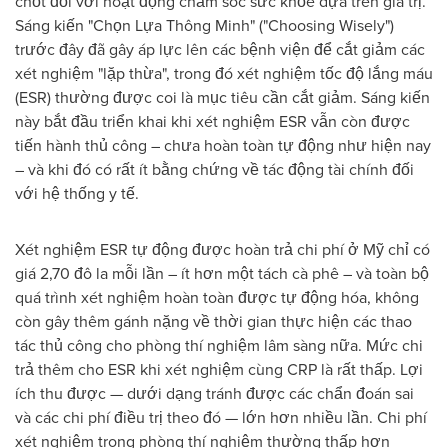
chốt đối với hoạt động chăm sóc sức khỏe dựa trên giá trị.
Sáng kiến "Chọn Lựa Thông Minh" ("Choosing Wisely")
trước đây đã gây áp lực lên các bệnh viện để cắt giảm các
xét nghiệm "lặp thừa", trong đó xét nghiệm tốc độ lắng máu
(ESR) thường được coi là mục tiêu cần cắt giảm. Sáng kiến
này bắt đầu triển khai khi xét nghiệm ESR vẫn còn được
tiến hành thủ công – chưa hoàn toàn tự động như hiện nay
– và khi đó có rất ít bằng chứng về tác động tài chính đối
với hệ thống y tế.
Xét nghiệm ESR tự động được hoàn trả chi phí ở Mỹ chỉ có
giá 2,70 đô la mỗi lần – ít hơn một tách cà phê – và toàn bộ
quá trình xét nghiệm hoàn toàn được tự động hóa, không
còn gây thêm gánh nặng về thời gian thực hiện các thao
tác thủ công cho phòng thí nghiệm lâm sàng nữa. Mức chi
trả thêm cho ESR khi xét nghiệm cùng CRP là rất thấp. Lợi
ích thu được — dưới dạng tránh được các chẩn đoán sai
và các chi phí điều trị theo đó — lớn hơn nhiều lần. Chi phí
xét nghiệm trong phòng thí nghiệm thường thấp hơn