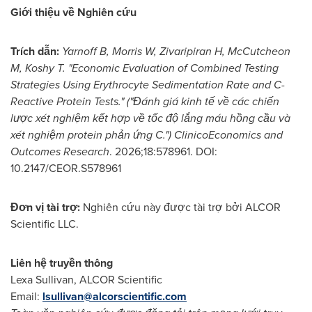
Giới thiệu về Nghiên cứu
Trích dẫn:
Yarnoff B, Morris W, Zivaripiran H, McCutcheon
M, Koshy T. "Economic Evaluation of Combined Testing
Strategies Using Erythrocyte Sedimentation Rate and C-
Reactive Protein Tests." ("Đánh giá kinh tế về các chiến
lược xét nghiệm kết hợp về tốc độ lắng máu hồng cầu và
xét nghiệm protein phản ứng C.") ClinicoEconomics and
Outcomes Research
. 2026;18:578961. DOI:
10.2147/CEOR.S578961
Đơn vị tài trợ:
Nghiên cứu này được tài trợ bởi ALCOR
Scientific LLC.
Liên hệ truyền thông
Lexa Sullivan, ALCOR Scientific
Email:
lsullivan@alcorscientific.com