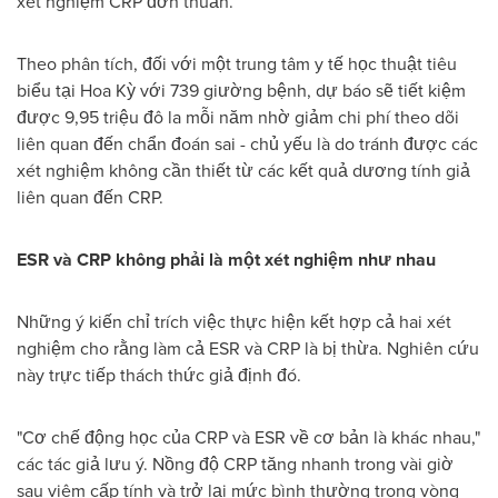
xét nghiệm CRP đơn thuần.
Theo phân tích, đối với một trung tâm y tế học thuật tiêu
biểu tại Hoa Kỳ với 739 giường bệnh, dự báo sẽ tiết kiệm
được 9,95 triệu đô la mỗi năm nhờ giảm chi phí theo dõi
liên quan đến chẩn đoán sai - chủ yếu là do tránh được các
xét nghiệm không cần thiết từ các kết quả dương tính giả
liên quan đến CRP.
ESR và CRP không phải là một xét nghiệm như nhau
Những ý kiến chỉ trích việc thực hiện kết hợp cả hai xét
nghiệm cho rằng làm cả ESR và CRP là bị thừa. Nghiên cứu
này trực tiếp thách thức giả định đó.
"Cơ chế động học của CRP và ESR về cơ bản là khác nhau,"
các tác giả lưu ý. Nồng độ CRP tăng nhanh trong vài giờ
sau viêm cấp tính và trở lại mức bình thường trong vòng