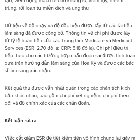
tạo, viêm động mạch tế bào khổng lồ, viêm tụy, nhiễm
trùng, rối loạn tự miễn dịch và ung thư.
Dữ liệu về độ nhạy và độ đặc hiệu được lấy từ các tài liệu
lâm sàng đã được công bố. Thông tin về chi phí được lấy
từ tỷ lệ hoàn tiền của các Trung tâm Medicare và Medicaid
Services (ESR: 2,70 đô la; CRP: 5,18 đô la). Chi phí điều trị
tiếp theo cho các trường hợp chẩn đoán sai được tính toán
dựa trên hướng dẫn lâm sàng của Hoa Kỳ và được các bác
sĩ lâm sàng xác nhận.
Kết quả thu được vẫn nhất quán trong các phân tích kịch
bản khác nhau, bao gồm chi phí xét nghiệm, chi phí theo
dõi và độ chính xác của các chẩn đoán.
Kết luận rút ra
Việc cắt giảm ESR để tiết kiệm tiền vô hình chung lại gây ra