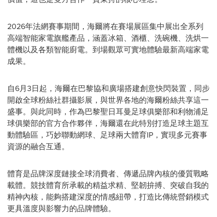
2026年法網賽事期間，海爾將在賽場展區集中展出全系列
高端智能家電旗艦產品，涵蓋冰箱、酒櫃、洗碗機、洗烘一
體機以及各類智能廚電。到場觀眾可實地體驗最新高端家電
成果。
自6月3日起，海爾在巴黎協和廣場搭建創意快閃裝置，同步
開啟全球粉絲社群攝影展，與世界各地的海爾粉絲共享這一
盛事。與此同時，作為巴黎聖日耳曼足球俱樂部和利物浦足
球俱樂部的官方合作夥伴，海爾還在此特別打造足球主題互
動體驗區，巧妙聯動網球、足球兩大體育IP，實現多元賽事
資源的融合互通。
體育是品牌深度鏈接全球消費者、傳遞品牌內核的優質戰略
載體。競技體育所承載的精益求精、堅韌拚搏、突破自我的
精神內核，能夠搭建深度的情感紐帶，打造比傳統營銷模式
更具溫度與影響
力的品
牌體驗。