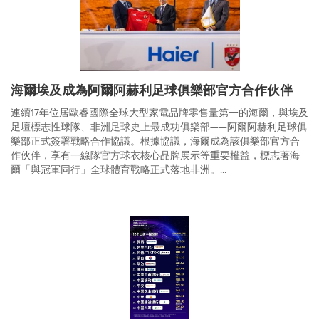
海爾埃及成為阿爾阿赫利足球俱樂部官方合作伙伴
連續17年位居歐睿國際全球大型家電品牌零售量第一的海爾，與埃及
足壇標志性球隊、非洲足球史上最成功俱樂部——阿爾阿赫利足球俱
樂部正式簽署戰略合作協議。根據協議，海爾成為該俱樂部官方合
作伙伴，享有一線隊官方球衣核心品牌展示等重要權益，標志著海
爾「與冠軍同行」全球體育戰略正式落地非洲。...