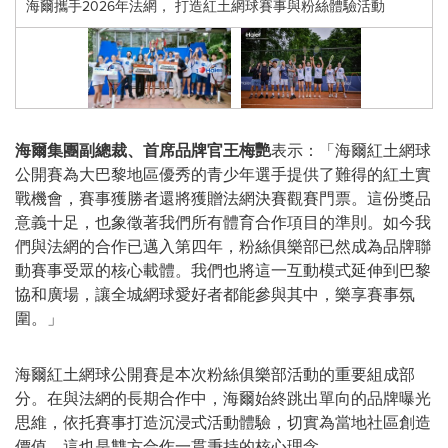
海爾攜手2026年法網， 打造紅土網球賽事與粉絲體驗活動
海爾集團副總裁
、
首席品牌官王梅艷
表示：「海爾紅土網球
公開賽為大巴黎地區優秀的青少年選手提供了難得的紅土實
戰機會，賽事獲勝者還將獲贈法網決賽觀賽門票。這份獎品
意義十足，也象徵著我們所有體育合作項目的準則。如今我
們與法網的合作已邁入第四年，粉絲俱樂部已然成為品牌聯
動賽事受眾的核心載體。我們也將這一互動模式延伸到巴黎
協和廣場，讓全城網球愛好者都能參與其中，樂享賽事氛
圍。」
海爾紅土網球公開賽是本次粉絲俱樂部活動的重要組成部
分。在與法網的長期合作中，海爾始終跳出單向的品牌曝光
思維，依托賽事打造沉浸式活動體驗，切實為當地社區創造
價值，這也是雙方合作一貫秉持的核心理念。