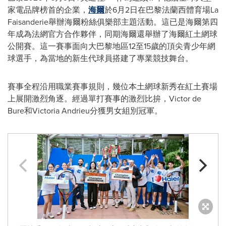
家電品牌榜首的企業，
海爾
於6月2日在巴黎法蘭西體育場La
Faisanderie舉辦海爾粉絲俱樂部主題活動。這已是海爾第四
年成為法網官方合作夥伴，同期海爾還舉辦了海爾紅土網球
公開賽。這一賽事面向大巴黎地區12至15歲的頂尖青少年網
球選手，為當地的新生代球員搭建了專業競技舞台。
賽事全程沿用職業賽事規則，幾位本土網球新秀在紅土賽場
上展開激烈角逐。經過單打賽事的激烈比拚，Victor de
Bure和Victoria Andrieu分獲男女組別冠軍。