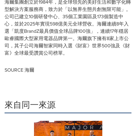
海爾集團創立於1984年，是全球領先的美好生活和數字化轉
型解決方案服務商，致力於「以無界生態共創無限可能」。
公司已建立10個研發中心、35個工業園區及173個製造中
心，並於2025年實現598億美元全球營收。海爾連續8年入
選「凱度BrandZ最具價值全球品牌100強」，連續17年穩居
歐睿國際大型家用電器品牌第一。海爾旗下擁有8家上市公
司，其子公司海爾智家同時入選《財富》世界500強及《財
富》全球最受讚賞公司榜單。
SOURCE 海爾
來自同一來源