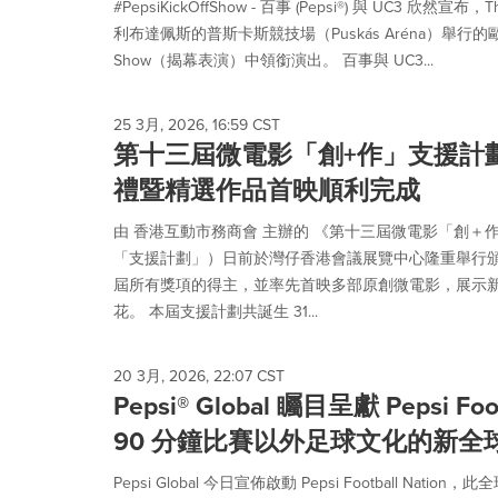
#PepsiKickOffShow - 百事 (Pepsi®) 與 UC3 欣然宣布，T
利布達佩斯的普斯卡斯競技場（Puskás Aréna）舉行的歐洲
Show（揭幕表演）中領銜演出。 百事與 UC3...
25 3月, 2026, 16:59 CST
第十三屆微電影「創+作」支援計
禮暨精選作品首映順利完成
由 香港互動市務商會 主辦的 《第十三屆微電影「創＋
「支援計劃」）日前於灣仔香港會議展覽中心隆重舉行
屆所有獎項的得主，並率先首映多部原創微電影，展示
花。 本屆支援計劃共誕生 31...
20 3月, 2026, 22:07 CST
Pepsi® Global 矚目呈獻 Pepsi Foot
90 分鐘比賽以外足球文化的新全
Pepsi Global 今日宣佈啟動 Pepsi Football N