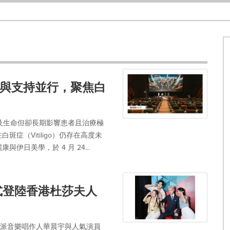
與支持並行，聚焦白
危及生命但卻長期影響患者且治療極
症（Vitiligo）仍存在高度未
日美學，於 4 月 24...
式登陸香港杜莎夫人
力派音樂唱作人華晨宇與人氣演員