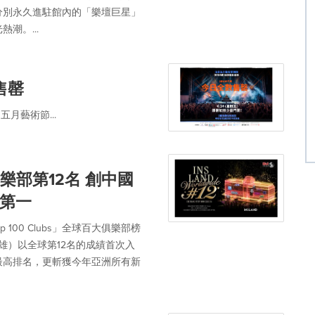
分別永久進駐館內的「樂壇巨星」
潮。...
售罄
五月藝術節...
俱樂部第12名 創中國
第一
 100 Clubs」全球百大俱樂部榜
雄）以全球第12名的成績首次入
最高排名，更斬獲今年亞洲所有新