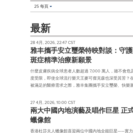
Making
Items per page:
25 每頁
a
selection
with
最新
these
dropdown
will
28 4月, 2026, 22:47 CST
cause
雅丰攜手安立璽榮特映對談：守護
content
on
斑症精準治療新願景
this
page
什麼皮膚疾病全球患者人數超過 7,000 萬人，雖不會
to
度受限，即使全球流行樂天王麥可傑克森也深受其苦？在白斑
change.
被滿足的醫療需求之際，雅丰集團攜手安立璽榮、快樂麗康與伊
News
listings
will
27 4月, 2026, 10:00 CST
update
兩大中國內地演藝及唱作巨星 正
as
each
蠟像館
option
is
香港杜莎夫人蠟像館喜迎兩位中國內地全能巨星——實