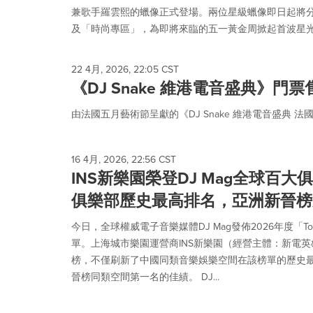
selected.
兼歌手羅雲熙的蠟像正式登場。兩位星級蠟像即日起將
及「時尚專區」，為即將來臨的五一黃金周掀起首波星光熱
22 4月, 2026, 22:05 CST
《DJ Snake 維港電音盛典》門票
由法國五月藝術節呈獻的《DJ Snake 維港電音盛典 法國
16 4月, 2026, 22:56 CST
INS新樂園榮登DJ Mag全球百大
俱樂部歷史最高排名，亞洲新晉榜
今日，全球權威電子音樂媒體DJ Mag發佈2026年度「Top
單。上海城市樂園運營商INS新樂園（經營主體：新電英
榜，不僅刷新了中國同類音樂娛樂空間在該榜單的歷史
晉榜同類空間第一名的佳績。 DJ...