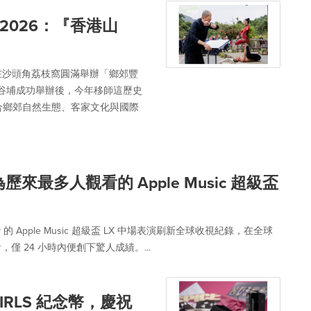
026：『香港山
在沙頭角荔枝窩圓滿舉辦「鄉郊豐
年谷埔成功舉辦後，今年移師這歷史
合鄉郊自然生態、客家文化與國際
為歷來最多人觀看的 Apple Music 超級盃
 Bunny 的 Apple Music 超級盃 LX 中場表演刷新全球收視紀錄，在全球
看，僅 24 小時內便創下驚人成績。...
IRLS 紀念幣，慶祝