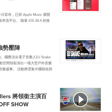
宣布，已與 Apple Music 展開
流平台。 隨著 iOS 26.4 的推
e強勢壓陣
際頂尖電子音樂人DJ Snake
活動空間領銜演出一場大型戶外音樂
音樂盛事。 活動將雲集中國嘻哈與
illers 將領銜主演百
FF SHOW