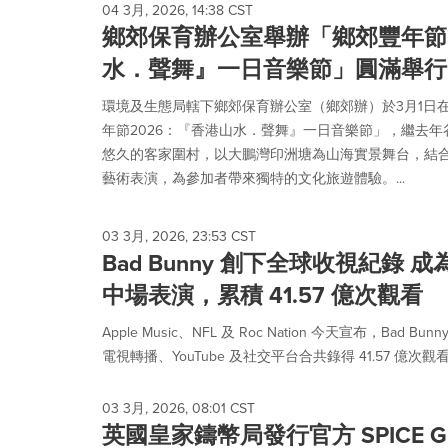
04 3月, 2026, 14:38 CST
鄉郊保育辦公室舉辦「鄉郊豐年節2
水．聲舞』一日音樂節」圓滿舉行
環境及生態局轄下鄉郊保育辦公室（鄉郊辦）於3月1日
年節2026：『香港山水．聲舞』一日音樂節」，繼去
悠久的客家圍村，以大鵬灣印洲塘為山海實景舞台，結
藝術表演，為參加者帶來獨特的文化旅遊體驗。...
03 3月, 2026, 23:53 CST
Bad Bunny 創下全球收視紀錄 成
中場表演，累積 41.57 億次觀看
Apple Music、NFL 及 Roc Nation 今天宣布，Bad
電視轉播、YouTube 及社交平台合共錄得 41.57 億次觀
03 3月, 2026, 08:01 CST
英國皇家鑄幣局發行官方 SPICE G