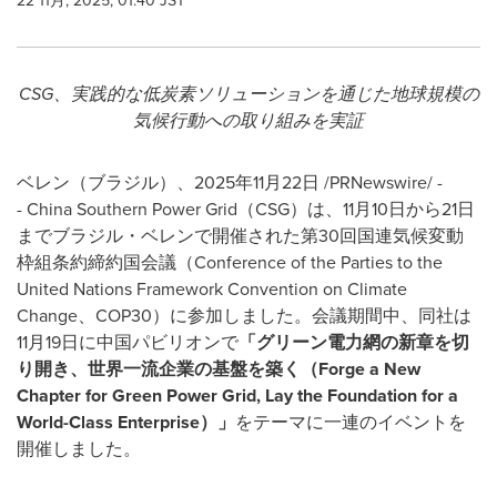
22 11月, 2025, 01:40 JST
CSG
、実践的な低炭素ソリューションを通じた地球規模の
気候行動への取り組みを実証
ベレン（ブラジル）、
2025
年
11
月
22
日
/PRNewswire/ -
- China Southern Power Grid
（
CSG
）は、
11
月
10
日から
21
日
までブラジル・ベレンで開催された第
30
回国連気候変動
枠組条約締約国会議（
Conference of the Parties to the
United Nations Framework Convention on Climate
Change
、
COP30
）に参加しました。会議期間中、同社は
11
月
19
日に中国パビリオンで
「グリーン電力網の新章を切
り開き、世界一流企業の基盤を築く（
Forge a New
Chapter for Green Power Grid, Lay the Foundation for a
World-Class Enterprise
）」
をテーマに一連のイベントを
開催しました。