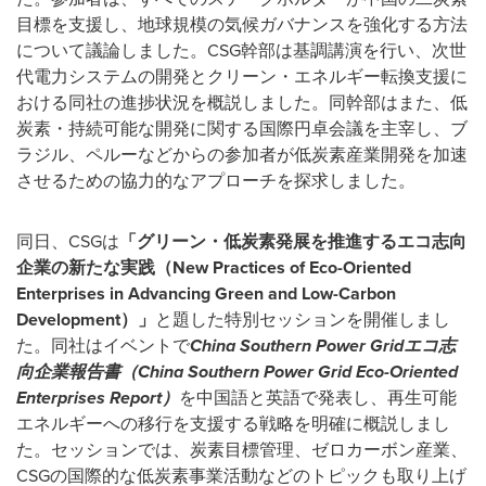
目標を支援し、地球規模の気候ガバナンスを強化する方法
について議論しました。
CSG
幹部は基調講演を行い、次世
代電力システムの開発とクリーン・エネルギー転換支援に
おける同社の進捗状況を概説しました。同幹部はまた、低
炭素・持続可能な開発に関する国際円卓会議を主宰し、ブ
ラジル、ペルーなどからの参加者が低炭素産業開発を加速
させるための協力的なアプローチを探求しました。
同日、
CSG
は
「グリーン・低炭素発展を推進するエコ志向
企業の新たな実践（
New Practices of Eco-Oriented
Enterprises in Advancing Green and Low-Carbon
Development
）」
と題した特別セッションを開催しまし
た。同社はイベントで
China Southern Power Grid
エコ志
向企業報告書（
China Southern Power Grid Eco-Oriented
Enterprises Report
）
を中国語と英語で発表し、再生可能
エネルギーへの移行を支援する戦略を明確に概説しまし
た。セッションでは、炭素目標管理、ゼロカーボン産業、
CSG
の国際的な低炭素事業活動などのトピックも取り上げ