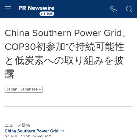
アクセシビリティ・ステートメント
Skip Navigation
Hamburger menu
China Southern Power Grid、
COP30初参加で持続可能性
と低炭素への取り組みを披
露
Japan - Japanese
ニュース提供
China Southern Power Grid