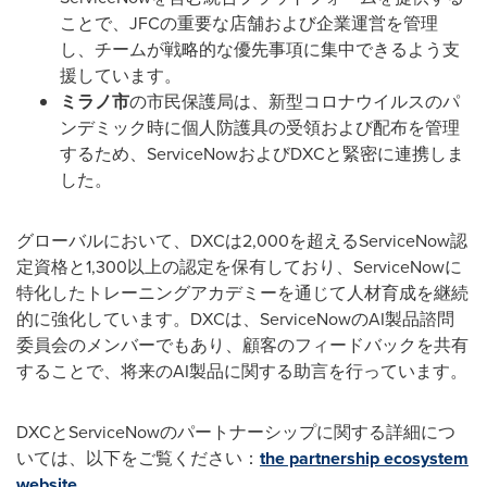
ことで、
JFC
の重要な店舗および企業運営を管理
し、チームが戦略的な優先事項に集中できるよう支
援しています。
ミラノ市
の市民保護局は、新型コロナウイルスのパ
ンデミック時に個人防護具の受領および配布を管理
するため、
ServiceNow
および
DXC
と緊密に連携しま
した。
グローバルにおいて、
DXC
は
2,000
を超える
ServiceNow
認
定資格と
1,300
以上の認定を保有しており、
ServiceNow
に
特化したトレーニングアカデミーを通じて人材育成を継続
的に強化しています。
DXC
は、
ServiceNow
の
AI
製品諮問
委員会のメンバーでもあり、顧客のフィードバックを共有
することで、将来の
AI
製品に関する助言を行っています。
DXC
と
ServiceNow
のパートナーシップに関する詳細につ
いては、以下をご覧ください：
the partnership ecosystem
website.