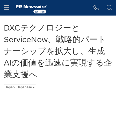
アクセシビリティ・ステートメント
Skip Navigation
Hamburger menu
DXCテクノロジーと
ServiceNow、戦略的パート
ナーシップを拡大し、生成
AIの価値を迅速に実現する企
業支援へ
Japan - Japanese