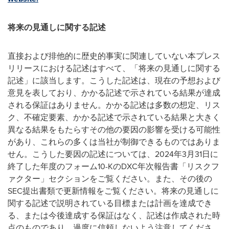
将来の見通しに関する記述
直接および排他的に歴史的事実に関連していない本プレス
リリースにおける記述はすべて、「将来の見通しに関する
記述」に該当します。こうした記述は、現在の予想および
意見を表しており、かかる記述で示されている結果が達成
される保証はありません。かかる記述は多数の想定、リス
ク、不確定要素、かかる記述で示されている結果と大きく
異なる結果をもたらすその他の要因の影響を受ける可能性
があり、これらの多くは当社が制御できるものではありま
せん。こうした要因の記述については、
2024
年
3
月
31
日に
終了した年度のフォーム
10-K
の
DXC
年次報告書「リスクフ
ァクター」セクションをご覧ください。また、その後の
SEC
提出書類で更新情報をご覧ください。将来の見通しに
関する記述で説明されている目標または計画を達成でき
る、または今後達成する保証はなく、記述は作成された時
点のものであり、過度に信頼しないよう注意してくださ