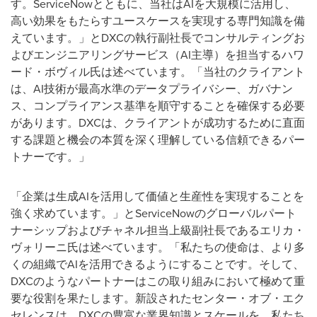
す。
ServiceNow
とともに、当社は
AI
を大規模に活用し、
高い効果をもたらすユースケースを実現する専門知識を備
えています。」と
DXC
の執行副社長でコンサルティングお
よびエンジニアリングサービス（
AI
主導）を担当するハワ
ード・ボヴィル氏は述べています。「当社のクライアント
は、
AI
技術が最高水準のデータプライバシー、ガバナン
ス、コンプライアンス基準を順守することを確保する必要
があります。
DXC
は、クライアントが成功するために直面
する課題と機会の本質を深く理解している信頼できるパー
トナーです。」
「企業は生成
AI
を活用して価値と生産性を実現することを
強く求めています。」と
ServiceNow
のグローバルパート
ナーシップおよびチャネル担当上級副社長であるエリカ・
ヴォリーニ氏は述べています。「私たちの使命は、より多
くの組織で
AI
を活用できるようにすることです。そして、
DXC
のようなパートナーはこの取り組みにおいて極めて重
要な役割を果たします。新設されたセンター・オブ・エク
セレンスは、
DXC
の豊富な業界知識とスケールを、私たち