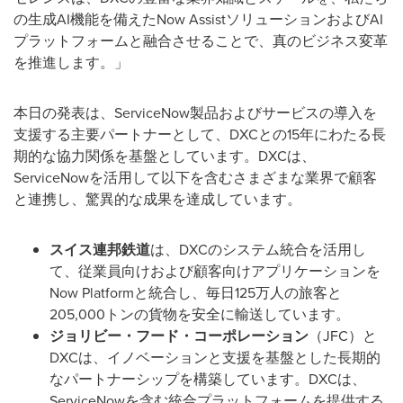
の生成
AI
機能を備えた
Now Assist
ソリューションおよび
AI
プラットフォームと融合させることで、真のビジネス変革
を推進します。」
本日の発表は、
ServiceNow
製品およびサービスの導入を
支援する主要パートナーとして、
DXC
との
15
年にわたる長
期的な協力関係を基盤としています。
DXC
は、
ServiceNow
を活用して以下を含むさまざまな業界で顧客
と連携し、驚異的な成果を達成しています。
スイス連邦鉄道
は、
DXC
のシステム統合を活用し
て、従業員向けおよび顧客向けアプリケーションを
Now Platform
と統合し、毎日
125
万人の旅客と
205,000
トンの貨物を安全に輸送しています。
ジョリビー・フード・コーポレーション
（
JFC
）と
DXC
は、イノベーションと支援を基盤とした長期的
なパートナーシップを構築しています。
DXC
は、
ServiceNow
を含む統合プラットフォームを提供する