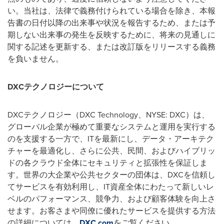
い。当社は、法律で義務付けられている場合を除き、本報
告書の日付以降の出来事や状況を報告するため、または予
期しない出来事の発生を反映するために、将来の見通しに
関する記述を更新する、または改訂版をリリースする義務
を負いません。
DXC
テクノロジーについて
DXC
テクノロジー（
DXC Technology
、
NYSE: DXC
）は、
グローバル企業が極めて重要なシステムと運用を実行する
のを支援する一方で、
IT
を最新にし、データ・アーキテク
チャーを最適化し、さらに公共、民間、およびハイブリッ
ドの各クラウド全体にセキュリティと拡張性を保証しま
す。世界の大企業や公共セクターの団体は、
DXC
を信頼し
てサービスを有効利用し、
IT
資産全体にわたって新しいレ
ベルのパフォーマンス、競争力、および顧客体験を向上さ
せます。お客さまや同僚に優れたサービスを提供する方法
の詳細については、
DXC.com
をご覧ください。