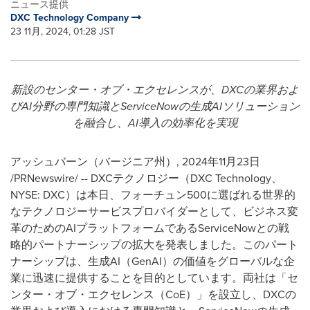
ニュース提供
DXC Technology Company
23 11月, 2024, 01:28 JST
新設のセンター・オブ・エクセレンスが、
DXC
の業界およ
び
AI
分野の専門知識と
ServiceNow
の生成
AI
ソリューション
を融合し、
AI
導入の効率化を実現
アッシュバーン（バージニア州）
,
2024年11月23日
/PRNewswire/ -- DXC
テクノロジー（
DXC Technology
、
NYSE: DXC
）は本日、フォーチュン
500
に選ばれる世界的
なテクノロジーサービスプロバイダーとして、ビジネス変
革のための
AI
プラットフォームである
ServiceNow
との戦
略的パートナーシップの拡大を発表しました。このパート
ナーシップは、生成
AI
（
GenAI
）の価値をグローバルな企
業に迅速に提供することを目的としています。両社は「セ
ンター・オブ・エクセレンス（
CoE
）」を設立し、
DXC
の