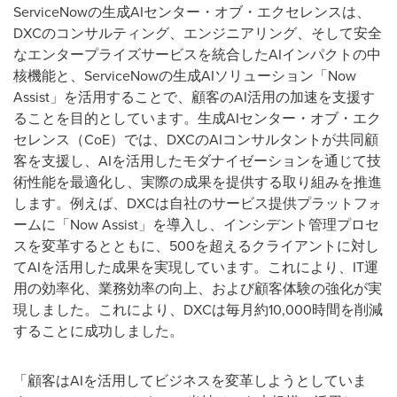
ServiceNow
の生成
AI
センター・オブ・エクセレンスは、
DXC
のコンサルティング、エンジニアリング、そして安全
なエンタープライズサービスを統合した
AI
インパクトの中
核機能と、
ServiceNow
の生成
AI
ソリューション「
Now
Assist
」を活用することで、顧客の
AI
活用の加速を支援す
ることを目的としています。生成
AI
センター・オブ・エク
セレンス（
CoE
）では、
DXC
の
AI
コンサルタントが共同顧
客を支援し、
AI
を活用したモダナイゼーションを通じて技
術性能を最適化し、実際の成果を提供する取り組みを推進
します。例えば、
DXC
は自社のサービス提供プラットフォ
ームに「
Now Assist
」を導入し、インシデント管理プロセ
スを変革するとともに、
500
を超えるクライアントに対し
て
AI
を活用した成果を実現しています。これにより、
IT
運
用の効率化、業務効率の向上、および顧客体験の強化が実
現しました。これにより、
DXC
は毎月約
10,000
時間を削減
することに成功しました。
「顧客は
AI
を活用してビジネスを変革しようとしていま