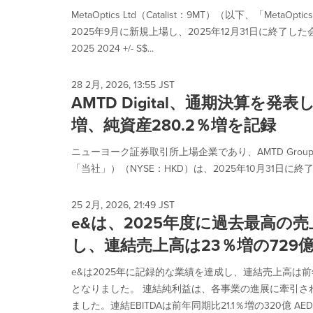
MetaOptics Ltd（Catalist：9MT）（以下、「
2025年9月に新規上場し、2025年12月31日に終了
2025 2024 +/- S$...
28 2月, 2026, 13:55 JST
AMTD Digital、通期決算を発表
増、純資産280.2％増を記録
ニューヨーク証券取引所上場企業であり、AMTD Group Incの子
「当社」）（NYSE：HKD）は、2025年10月31日に終
25 2月, 2026, 21:49 JST
e&は、2025年度に過去最高の
し、連結売上高は23％増の729億
e&は2025年に記録的な業績を達成し、連結売上高は前年比（
となりました。 連結純利益は、各事業の進展に牽引され、3
ました。連結EBITDAは前年同期比21.1％増の320億 AED