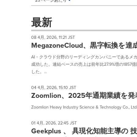
25 ページあたり
a
selection
with
最新
these
dropdown
will
08 4月, 2026, 11:21 JST
cause
MegazoneCloud、黒字転換を
content
on
AI・クラウド分野のリーディングカンパニーであるメガ
this
成功した。連結ベースの売上は前年比27.9%増の185
page
to
した。...
change.
News
04 4月, 2026, 15:10 JST
listings
Zoomlion、2025年通期業績
will
update
Zoomlion Heavy Industry Science & Technology 
as
each
option
01 4月, 2026, 22:45 JST
is
Geekplus 、 具現化知能主導
selected.