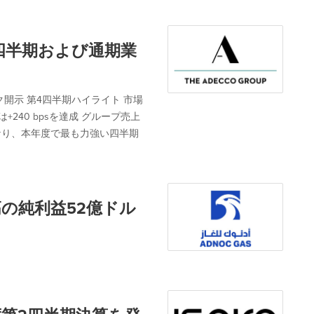
年第4四半期および通期業
開示 第4四半期ハイライト 市場
は+240 bpsを達成 グループ売上
となり、本年度で最も力強い四半期
最高の純利益52億ドル