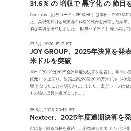
31.6％ の 増収で 黒字化 の 節目
Geekplus（証券コード：2590.HK）は本日、20
た。具現化知能とAI技術の戦略的統合を推進した結果
的な業績を達成しました。 財務ハイライト 売上高は前年同期
27 3月, 2026, 15:17 JST
JOY GROUP、2025年決算を発
米ドルを突破
JOY GROUPは2025会計年度の決算を発表し、年間小売
億元） を上回り、総売上高が6億2000万米ドル（43億
増 となったことを明らかにしました。当グループは健
も力強い成長を遂げました。...
25 3月, 2026, 00:45 JST
Nexteer、2025年度通期決算を
市場を上回る成長を継続し、利益率も拡大 ミシガン州オー