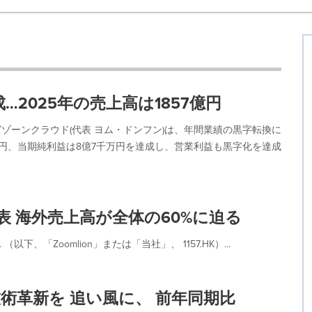
達成…2025年の売上高は1857億円
ゾーンクラウド(代表 ヨム・ドンフン)は、年間業績の黒字転換に
7億円、当期純利益は8億7千万円を達成し、営業利益も黒字化を達成
を発表 海外売上高が全体の60%に迫る
Co., Ltd. （以下、「Zoomlion」または「当社」、 1157.HK）...
の 技術革新を 追い風に、 前年同期比