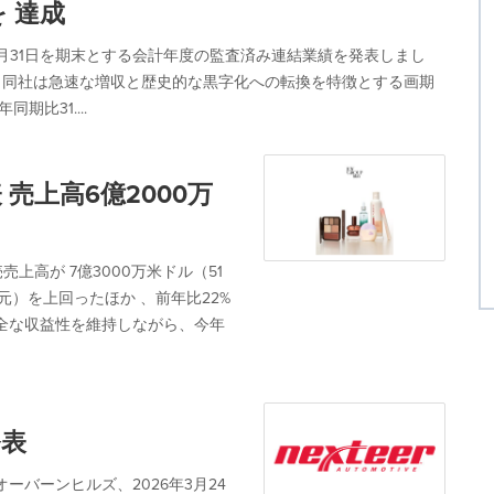
を 達成
25年12月31日を期末とする会計年度の監査済み連結業績を発表しまし
、同社は急速な増収と歴史的な黒字化への転換を特徴とする画期
比31....
表 売上高6億2000万
売上高が 7億3000万米ドル（51
元）を上回ったほか 、前年比22%
全な収益性を維持しながら、今年
発表
バーンヒルズ、2026年3月24