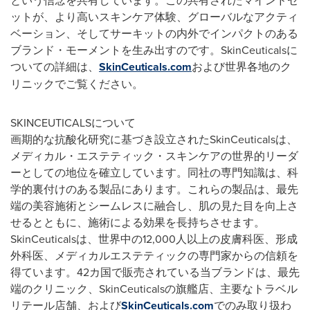
ットが、より高いスキンケア体験、グローバルなアクティ
ベーション、そしてサーキットの内外でインパクトのある
ブランド・モーメントを生み出すのです。SkinCeuticalsに
ついての詳細は、
SkinCeuticals.com
および世界各地のク
リニックでご覧ください。
SKINCEUTICALSについて
画期的な抗酸化研究に基づき設立されたSkinCeuticalsは、
メディカル・エステティック・スキンケアの世界的リーダ
ーとしての地位を確立しています。同社の専門知識は、科
学的裏付けのある製品にあります。これらの製品は、最先
端の美容施術とシームレスに融合し、肌の見た目を向上さ
せるとともに、施術による効果を長持ちさせます。
SkinCeuticalsは、世界中の12,000人以上の皮膚科医、形成
外科医、メディカルエステティックの専門家からの信頼を
得ています。42カ国で販売されている当ブランドは、最先
端のクリニック、SkinCeuticalsの旗艦店、主要なトラベル
リテール店舗、および
SkinCeuticals.com
でのみ取り扱わ