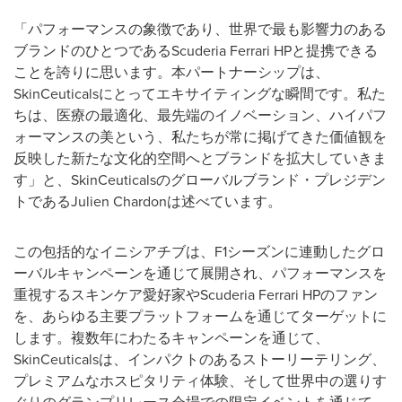
「パフォーマンスの象徴であり、世界で最も影響力のある
ブランドのひとつであるScuderia Ferrari HPと提携できる
ことを誇りに思います。本パートナーシップは、
SkinCeuticalsにとってエキサイティングな瞬間です。私た
ちは、医療の最適化、最先端のイノベーション、ハイパフ
ォーマンスの美という、私たちが常に掲げてきた価値観を
反映した新たな文化的空間へとブランドを拡大していきま
す」と、SkinCeuticalsのグローバルブランド・プレジデン
トであるJulien Chardonは述べています。
この包括的なイニシアチブは、F1シーズンに連動したグロ
ーバルキャンペーンを通じて展開され、パフォーマンスを
重視するスキンケア愛好家やScuderia Ferrari HPのファン
を、あらゆる主要プラットフォームを通じてターゲットに
します。複数年にわたるキャンペーンを通じて、
SkinCeuticalsは、インパクトのあるストーリーテリング、
プレミアムなホスピタリティ体験、そして世界中の選りす
ぐりのグランプリレース会場での限定イベントを通じて、