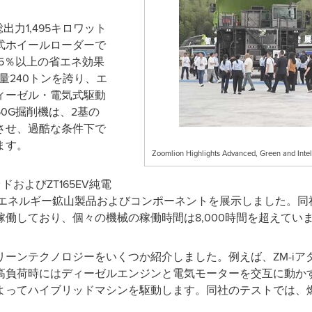
出力1,495キロワット
式ホイールローダーで
5％以上の省エネ効果
載量240トンを誇り、エ
ィーゼル・電気式駆動
50G掘削機は、2基の
動させ、過酷な条件下で
ます。
Zoomlion Highlights Advanced, Green and Intel
リッドおよびZT165EV純電
新エネルギー鉱山製品およびコンポーネントを展示しました。同
働しており、個々の機械の稼働時間は8,000時間を超えてい
ーンテクノロジーをいくつか紹介しました。例えば、ZM-iア
高負荷時にはディーゼルエンジンと電気モーターを交互に動か
よってハイブリッドマシンを駆動します。同社のテストでは、燃