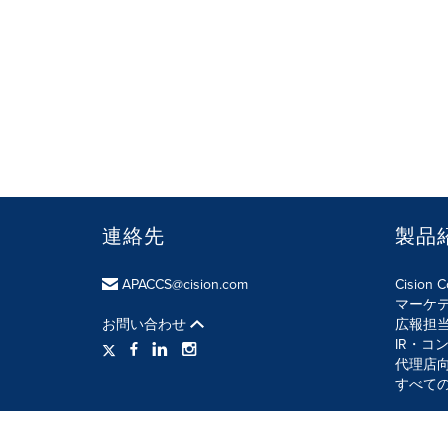
連絡先
製品
APACCS@cision.com
Cision 
マーケ
お問い合わせ
広報担
IR・コ
代理店
すべて