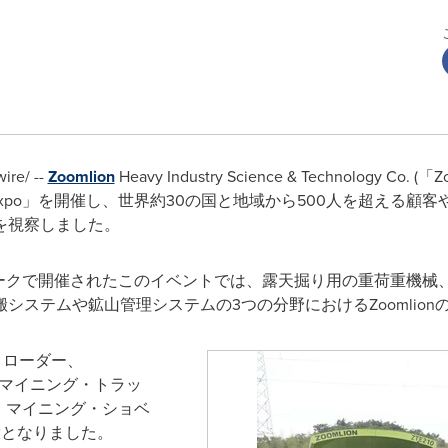
e/ --
Zoomlion
Heavy Industry Science & Technology C
Machinery Expo」を開催し、世界約30の国と地域から500人を
を視察しました。
yの土木機械パークで開催されたこのイベントでは、露天掘り用の重荷重
システムや鉱山管理システムの3つの分野におけるZoomlio
・ローダー、
駆動マイニング・トラッ
ン・マイニング・ショベ
役となりました。