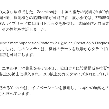
大きな焦点でした。Zoomlionは、中国の複数の現場で約10
避、掘削機との協調作業が可能です。展示会では、ZE985G遠
0HEVハイブリッド式鉱山用トラックを駆使し、遠隔操作と自律
、その性能を実証しました。
rt Supervision Platform 2.0とMine Operation & Diag
しました。このシステムは、機器のデータを現場からクラウド
追跡を可能にします。
、エネルギー消費量をモデル化し、鉱山ごとに設備構成を推奨
0以上の鉱山に導入され、200以上のカスタマイズされたプロ
トを務めるYuan Yeは、イノベーションを推進し、世界中の顧客
くと述べています。