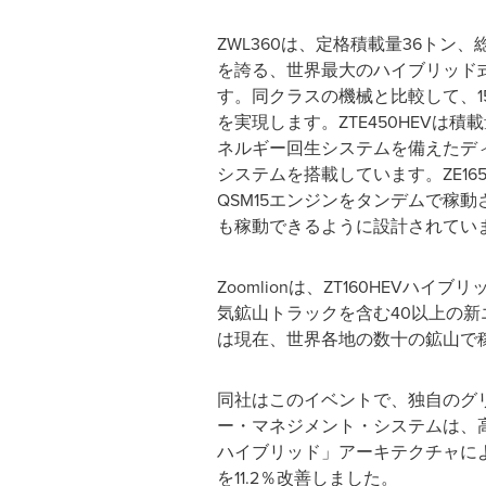
ZWL360は、定格積載量36トン、総
を誇る、世界最大のハイブリッド
す。同クラスの機械と比較して、1
を実現します。ZTE450HEVは積
ネルギー回生システムを備えたデ
システムを搭載しています。ZE16
QSM15エンジンをタンデムで稼
も稼動できるように設計されてい
Zoomlionは、ZT160HEVハイブ
気鉱山トラックを含む40以上の
は現在、世界各地の数十の鉱山で稼
同社はこのイベントで、独自のグリ
ー・マネジメント・システムは、
ハイブリッド」アーキテクチャに
を11.2％改善しました。