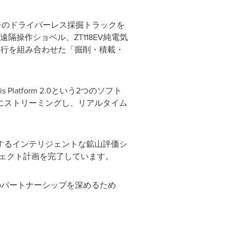
0台のドライバーレス採掘トラックを
隔操作ショベル、ZT118EV純電気
走行を組み合わせた「掘削・積載・
nosis Platform 2.0という2つのソフト
にストリーミングし、リアルタイム
するインテリジェントな鉱山評価シ
ジェクト計画を完了しています。
とのパートナーシップを深めるため