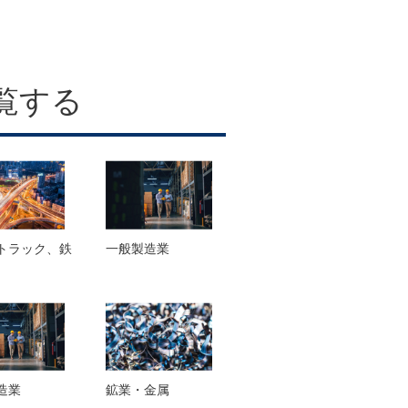
覧する
トラック、鉄
一般製造業
造業
鉱業・金属