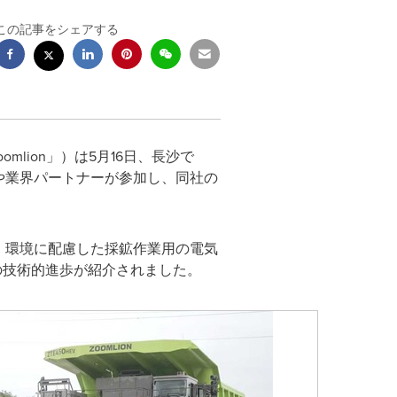
この記事をシェアする
o. (「Zoomlion」）は5月16日、長沙で
超える顧客や業界パートナーが参加し、同社の
機械、環境に配慮した採鉱作業用の電気
nの技術的進歩が紹介されました。