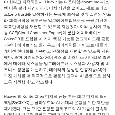
야 한다고 지적하면서 "Huawei는 다운타임(downtime•시스
템 이용 불가 시간), 대기, 터치 시간을 없애고, 제로 트러스
트(zero trust)를 달성하자는 목표에 초점을 맞춰 일련의 인프
라 회복탄력성 솔루션을 업그레이드함으로써 금융 기관이
회복탄력성을 재편할 수 있도록 지원했다. 이와 동시에 고성
능 CCE(Cloud Container Engine)와 분산 데이터베이스
GaussDB를 포함한 네 가지 핵심 기능을 업그레이드해 금융
기관이 하이브리드 클라우드 아키텍처를 기반으로 애플리
케이션 현대화를 가속하고 민첩성을 재편할 수 있도록 지원
했다. 또한 아키텍처와 거버넌스 및 비즈니스 시나리오 측면
에서 데이터 시스템을 업그레이드해 시스템과 사용자 및 비
즈니스 경험을 개선하고, 데이터와 생성형 인공지능(AI)이
가진 가치를 더 적극적으로 활용해 고객이 AI 은행으로 향하
도록 지원했다"고 강조했다.
Huawei의
Kunte Chen
디지털 금융 부문 최고 디지털 혁신
책임자(CDTO)는 클라우드와 AI 시대의 은행을 위한 제안을
제시했다. 그는 "기존 은행은 클라우드와 AI 기술이 급속히
발전하며 디지털 은행과 핀테크 기업과 같은 새로운 경쟁자