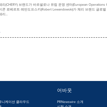
체리(CHERY) 브랜드가 바르셀로나 유럽 운영 센터(European Operation
이콘 로베르트 레반도프스키(Robert Lewandowski)가 체리 브랜드 
체리...
어바웃
뮤니케이션 클라우드
PRNewswire 소개
용
시전 소개