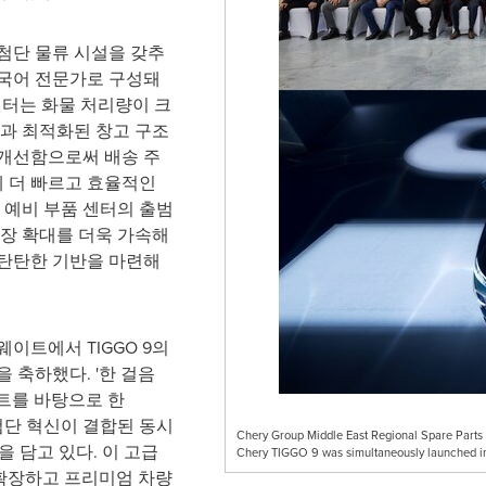
첨단 물류 시설을 갖추
다국어 전문가로 구성돼
 센터는 화물 처리량이 크
템과 최적화된 창고 구조
 개선함으로써 배송 주
 더 빠르고 효율적인
 예비 부품 센터의 출범
시장 확대를 더욱 가속해
 탄탄한 기반을 마련해
이트에서 TIGGO 9의
 축하했다. '한 걸음
콘셉트를 바탕으로 한
최첨단 혁신이 결합된 동시
Chery Group Middle East Regional Spare Parts D
을 담고 있다. 이 고급
Chery TIGGO 9 was simultaneously launched in
 확장하고 프리미엄 차량