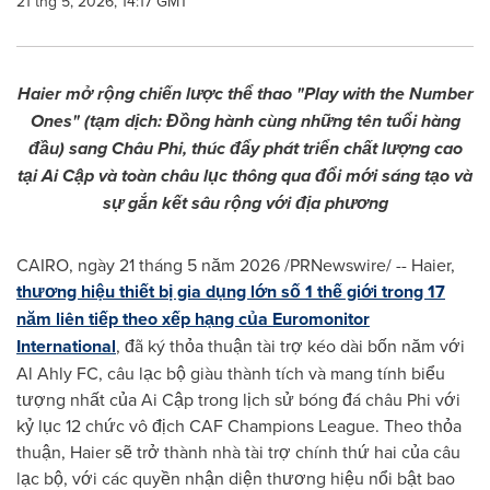
21 thg 5, 2026, 14:17 GMT
Haier mở rộng chiến lược thể thao "Play with the Number
Ones" (tạm dịch: Đồng hành cùng những tên tuổi hàng
đầu) sang Châu Phi, thúc đẩy phát triển chất lượng cao
tại Ai Cập và toàn châu lục thông qua đổi mới sáng tạo và
sự gắn kết sâu rộng với địa phương
CAIRO, ngày 21 tháng 5 năm 2026 /PRNewswire/ -- Haier,
thương hiệu thiết bị gia dụng lớn số 1 thế giới trong 17
năm liên tiếp theo xếp hạng của Euromonitor
International
, đã ký thỏa thuận tài trợ kéo dài bốn năm với
Al Ahly FC, câu lạc bộ giàu thành tích và mang tính biểu
tượng nhất của Ai Cập trong lịch sử bóng đá châu Phi với
kỷ lục 12 chức vô địch CAF Champions League. Theo thỏa
thuận, Haier sẽ trở thành nhà tài trợ chính thứ hai của câu
lạc bộ, với các quyền nhận diện thương hiệu nổi bật bao