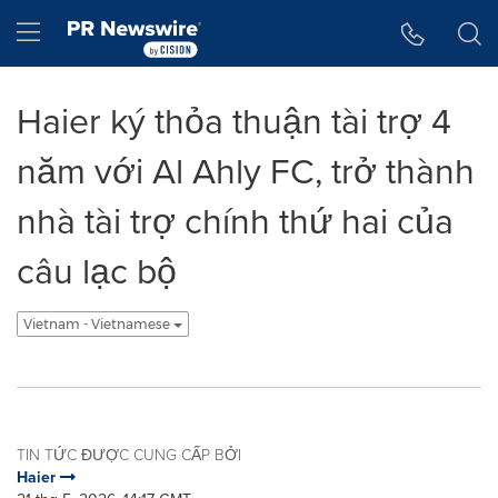
Tuyên bố về khả năng truy cập
Skip Navigation
Hamburger menu
Haier ký thỏa thuận tài trợ 4
năm với Al Ahly FC, trở thành
nhà tài trợ chính thứ hai của
câu lạc bộ
Vietnam - Vietnamese
TIN TỨC ĐƯỢC CUNG CẤP BỞI
Haier