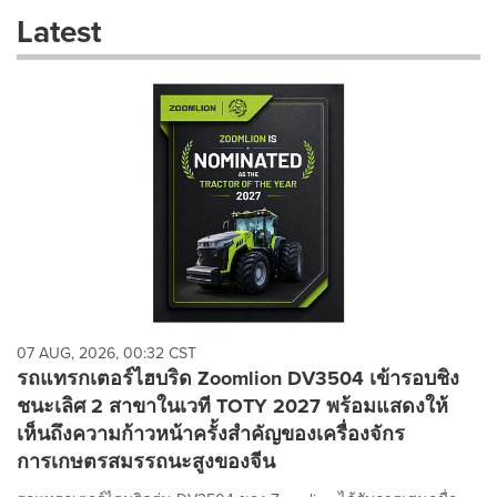
these
Latest
dropdown
will
cause
content
on
this
page
to
change.
News
listings
will
update
as
each
07 AUG, 2026, 00:32 CST
option
รถแทรกเตอร์ไฮบริด Zoomlion DV3504 เข้ารอบชิง
is
ชนะเลิศ 2 สาขาในเวที TOTY 2027 พร้อมแสดงให้
selected.
เห็นถึงความก้าวหน้าครั้งสำคัญของเครื่องจักร
การเกษตรสมรรถนะสูงของจีน