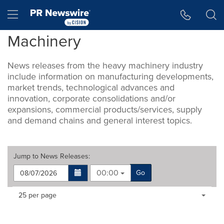
Accessibility Statement
Skip Navigation
Hamburger menu
Machinery
News releases from the heavy machinery industry
include information on manufacturing developments,
market trends, technological advances and
innovation, corporate consolidations and/or
expansions, commercial products/services, supply
and demand chains and general interest topics.
Jump to
News Releases
:
00:00
Go
Making
Items per page:
25 per page
a
selection
with