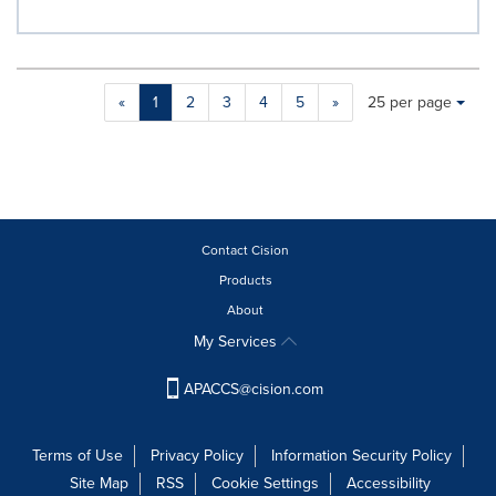
Making
Items per page:
«
1
2
3
4
5
»
25 per page
a
selection
with
these
dropdown
will
cause
Contact Cision
content
Products
on
About
this
page
My Services
to
change.
APACCS@cision.com
News
listings
will
Terms of Use
Privacy Policy
Information Security Policy
update
Site Map
RSS
Cookie Settings
Accessibility
as