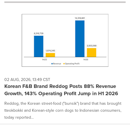
will
cause
content
on
this
page
to
change.
News
listings
will
update
as
each
02 AUG, 2026, 13:49 CST
option
Korean F&B Brand Reddog Posts 88% Revenue
is
Growth, 143% Operating Profit Jump in H1 2026
selected.
Reddog, the Korean street-food ("bunsik") brand that has brought
tteokbokki and Korean-style corn dogs to Indonesian consumers,
today reported...