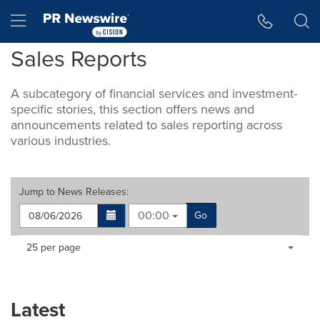
Accessibility Statement
Skip Navigation
Hamburger menu
Sales Reports
A subcategory of financial services and investment-
specific stories, this section offers news and
announcements related to sales reporting across
various industries.
Jump to
News Releases
:
00:00
Go
Making
Items per page:
25 per page
a
selection
with
these
Latest
dropdown