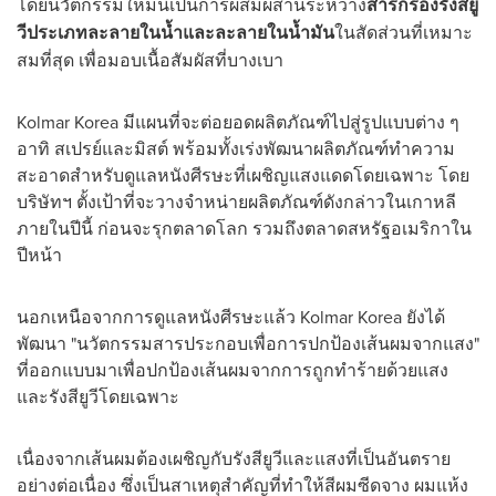
โดยนวัตกรรมใหม่นี้เป็นการผสมผสานระหว่าง
สารกรองรังสียู
วีประเภทละลายในน้ำและละลายในน้ำมัน
ในสัดส่วนที่เหมาะ
สมที่สุด เพื่อมอบเนื้อสัมผัสที่บางเบา
Kolmar Korea มีแผนที่จะต่อยอดผลิตภัณฑ์ไปสู่รูปแบบต่าง ๆ
อาทิ สเปรย์และมิสต์ พร้อมทั้งเร่งพัฒนาผลิตภัณฑ์ทำความ
สะอาดสำหรับดูแลหนังศีรษะที่เผชิญแสงแดดโดยเฉพาะ โดย
บริษัทฯ ตั้งเป้าที่จะวางจำหน่ายผลิตภัณฑ์ดังกล่าวในเกาหลี
ภายในปีนี้ ก่อนจะรุกตลาดโลก รวมถึงตลาดสหรัฐอเมริกาใน
ปีหน้า
นอกเหนือจากการดูแลหนังศีรษะแล้ว Kolmar Korea ยังได้
พัฒนา "นวัตกรรมสารประกอบเพื่อการปกป้องเส้นผมจากแสง"
ที่ออกแบบมาเพื่อปกป้องเส้นผมจากการถูกทำร้ายด้วยแสง
และรังสียูวีโดยเฉพาะ
เนื่องจากเส้นผมต้องเผชิญกับรังสียูวีและแสงที่เป็นอันตราย
อย่างต่อเนื่อง ซึ่งเป็นสาเหตุสำคัญที่ทำให้สีผมซีดจาง ผมแห้ง