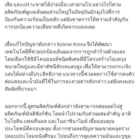
เสีย และเปราะขาดได้ง่ายเมื่อเวลาผ่านไป อย่างไรก็ตาม
ผลิตภัณฑ์ดูแลเส้นผมส่วนใหญ่ในปัจจุบันมักมุ่งไปที่การ
ป้องกันความร้อนเป็นหลัก แต่ยังขาดการให้ความสำคัญกับ
การปกป้องความเสียหายที่เกิดจากแสงแดด
เพื่อแก้ไขปัญหาดังกล่าว Kolmar Korea จึงได้พัฒนา
เทคโนโลยีที่ช่วยปกป้องเส้นผมจากการถูกทำร้ายด้วยแสง
โดยเลือกใช้ซิลิโคนออยล์ชนิดพิเศษที่มีโครงสร้างโมเลกุล
ขนาดใหญ่และมีค่าดัชนีหักเหแสงสูง เพื่อให้สามารถกระเจิง
แสงได้อย่างมีประสิทธิภาพ แนวทางนี้ช่วยลดการใช้สารคงตัว
ต่อแสงและน้ำมันที่ใช้ในการละลายสารดังกล่าว แต่ยังคงมอบ
สัมผัสที่บางเบา
นอกจากนี้ สูตรผลิตภัณฑ์ดังกล่าวยังสามารถต่อยอดไปสู่
ผลิตภัณฑ์มัลติฟังก์ชัน โดยนำไปรวมกับส่วนผสมสำคัญ อาทิ
ไบโอติน แพนทีนอล และไนอาซินาไมด์ เพื่อมอบคุณ
ประโยชน์ที่ครอบคลุม ทั้งการช่วยลดปัญหาผมขาดหลุดร่วง
ปลอบประโลมหนังศีรษะ ไปจนถึงการดูแลความมันและรูขุม