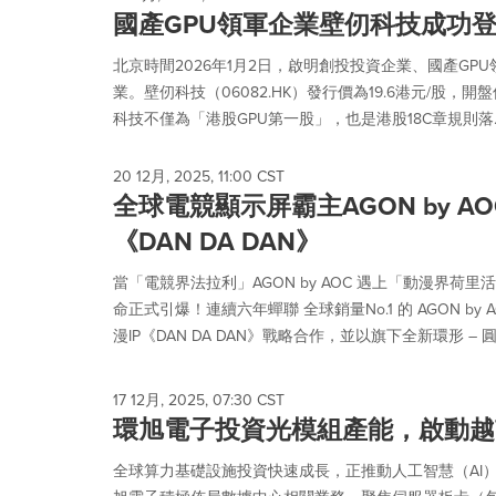
國產GPU領軍企業壁仞科技成功
北京時間2026年1月2日，啟明創投投資企業、國產GP
業。壁仞科技（06082.HK）發行價為19.6港元/股，開
科技不僅為「港股GPU第一股」，也是港股18C章規則落..
20 12月, 2025, 11:00 CST
全球電競顯示屏霸主AGON by A
《DAN DA DAN》
當「電競界法拉利」AGON by AOC 遇上「動漫界荷里活
命正式引爆！連續六年蟬聯 全球銷量No.1 的 AGON b
漫IP《DAN DA DAN》戰略合作，並以旗下全新環形 – 圓偏光
17 12月, 2025, 07:30 CST
環旭電子投資光模組產能，啟動越
全球算力基礎設施投資快速成長，正推動人工智慧（AI