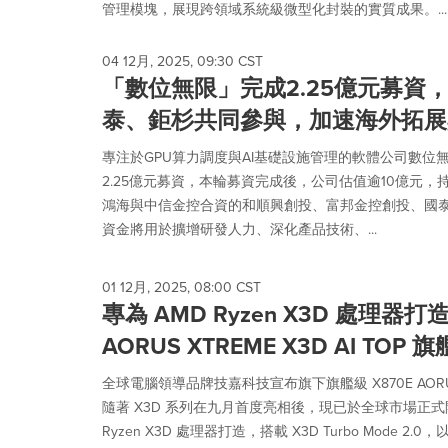
管理模塊，展現跨領域系統級微型化封裝的實質成果。...
04 12月, 2025, 09:30 CST
「數位無限」完成2.25億元募資
泰、鉅杉共同參與，加速海外拓展
專注於GPU算力調度與AI基礎設施管理的軟體公司數位無限(I
2.25億元募資，本輪募資完成後，公司估值逾10億元，
鴻海與中信金控合資的和順興創投、富邦金控創投、國
資金將用於擴增研發人力、深化產品技術、...
01 12月, 2025, 08:00 CST
專為 AMD Ryzen X3D 處理器打
AORUS XTREME X3D AI TO
全球電腦領導品牌技嘉科技宣布旗下旗艦級 X870E AORUS X
隨著 X3D 系列在九月首度亮相後，現已於全球市場正式
Ryzen X3D 處理器打造，搭載 X3D Turbo Mode 2.0