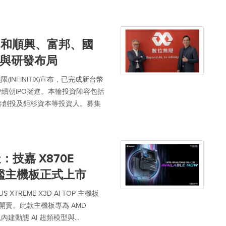
，和順興、富邦、國
與研發布局
NFINITIX)宣布，已完成新台幣
持續朝IPO挺進。本輪投資陣容包括
泰創投及鉅杉資本等投資人。募集
造：技嘉 X870E
P 旗艦主機板正式上市
TREME X3D AI TOP 主機板
開賣。此款主機板專為 AMD
，以內建動態 AI 超頻模型與...