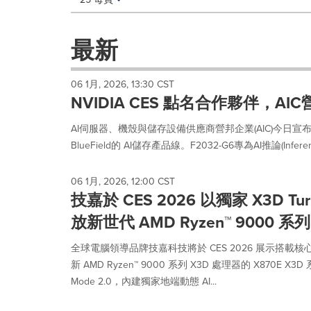
a
selection
with
最新
these
dropdown
will
06 1月, 2026, 13:30 CST
cause
NVIDIA CES 點名合作夥伴，AIC營邦
content
on
AI伺服器、機殼與儲存設備供應商營邦企業(AIC)今日宣布推出
this
BlueField的 AI儲存產品線。F2032-G6專為AI推論(Inferen
page
to
change.
06 1月, 2026, 12:00 CST
News
技嘉於 CES 2026 以獨家 X3D Tur
listings
will
放新世代 AMD Ryzen™ 9000 系
update
as
全球電腦領導品牌技嘉科技將於 CES 2026 展示搭載核心技術 X
each
新 AMD Ryzen™ 9000 系列 X3D 處理器的 X870E X3
option
Mode 2.0，內建獨家地端動態 AI...
is
selected.