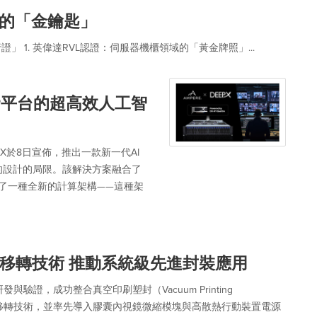
鏈的「金鑰匙」
 1. 英偉達RVL認證：伺服器機櫃領域的「黃金牌照」...
ne®平台的超高效人工智
PX於8日宣佈，推出一款新一代AI
的設計的局限。該解決方案融合了
展現了一種全新的計算架構——這種架
移轉技術 推動系統級先進封裝應用
證，成功整合真空印刷塑封（Vacuum Printing
3）銅柱巨量移轉技術，並率先導入膠囊內視鏡微縮模塊與高散熱行動裝置電源