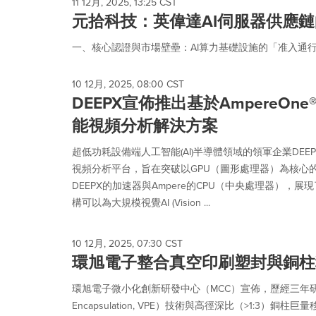
11 12月, 2025, 13:25 CST
元拾科技：英偉達AI伺服器供應
一、核心認證與市場壁壘：AI算力基礎設施的「准入通行證」
10 12月, 2025, 08:00 CST
DEEPX宣佈推出基於AmpereO
能視頻分析解決方案
超低功耗設備端人工智能(AI)半導體領域的領軍企業DEE
視頻分析平台，旨在突破以GPU（圖形處理器）為核心
DEEPX的加速器與Ampere的CPU（中央處理器），
構可以為大規模視覺AI (Vision ...
10 12月, 2025, 07:30 CST
環旭電子整合真空印刷塑封與銅柱
環旭電子微小化創新研發中心（MCC）宣佈，歷經三年研發與驗
Encapsulation, VPE）技術與高徑深比（>1: