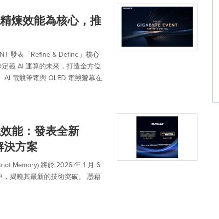
e」以精煉效能為核心，推
發表「Refine & Define」核心
義 AI 運算的未來，打造全方位
AI 電競筆電與 OLED 電競螢幕在
世代效能：發表全新
存解決方案
mory) 將於 2026 年 1 月 6
展會中，揭曉其最新的技術突破。 憑藉