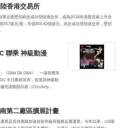
登陸香港交易所
U領軍企業壁仞科技成功登陸港交所，成為2026年港股首家上市企
盤價35.7港元/股，市值855.42億港元。此次成功登陸港交所，壁仞
.
OC 聯乘 神級動漫
」《DAN DA DAN》，一場視覺革
y AOC 今日重磅宣布，首度與神級動
護眼顯示器（Circularly...
南第二廠區擴展計畫
）產業及其供應鏈加速技術升級與服務反覆運算。今年以來，USI環