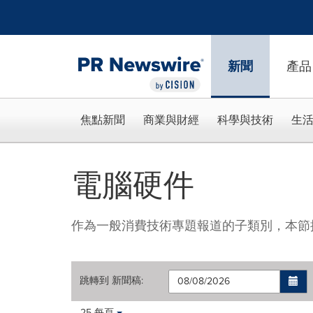
Accessibility Statement
Skip Navigation
新聞
產品
焦點新聞
商業與財經
科學與技術
生
電腦硬件
作為一般消費技術專題報道的子類別，本節
跳轉到
新聞稿
:
Making
Items per page:
25 每頁