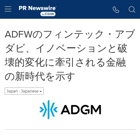
アクセシビリティ・ステートメント
Skip Navigation
Hamburger menu
ADFWのフィンテック・アブ
ダビ、イノベーションと破
壊的変化に牽引される金融
の新時代を示す
Japan - Japanese