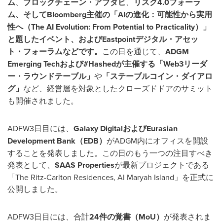
ム
、
ブロックチェーン・アブダビ
、
リスク
4.0
フォーラ
ム、そしてBloomberg
主催の「AI
の進化：可能性から実用
性へ（The AI Evolution: From Potential to Practicality
）」
と題したイベント、およびEastpoint
デジタル・アセッ
ト・フォーラムなどです。
この日を通じて、
ADGM
Emerging Tech
および#Hashed
が主催する「Web3
リーダ
ー・ラウンドテーブル」
や
「ステーブルコイン・ダイアロ
グ」
など、経営層を対象としたクローズドドアのサミット
も開催されました。
ADFW3日目には、
Galaxy Digital
およびEurasian
Development Bank
（EDB
）
がADGM内にオフィスを開設
することを発表しました。この日のもう一つの注目すべき
発表として、
SAAS Properties
が最新プロジェクトである
「The Ritz-Carlton Residences, Al Maryah Island」を正式に
公開しました。
ADFW3日目には、合計
24
件の覚書（MoU
）
が発表されま