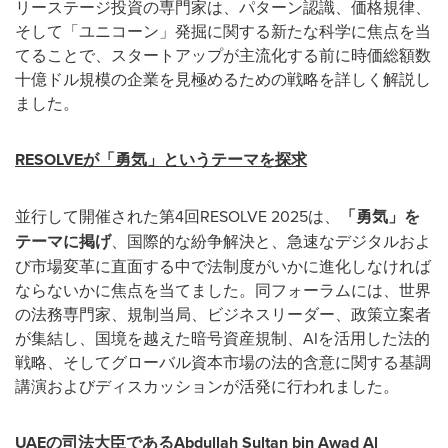
リーステージ投資の専門家は、パターン認識、価格規律、
そして「ユニコーン」発掘に関する新たな科学に焦点を当
てることで、スタートアップが主流化する前に時価総額数
十億ドル規模の企業を見極めるための戦略を詳しく解説し
ました。
RESOLVE
が「勇気」というテーマを探求
並行して開催された第4回RESOLVE 2025は、
「勇気」を
テーマに掲げ
、国際的な紛争解決と、急速なデジタルおよ
び市場変革に直面する中で法制度がいかに進化しなければ
ならないかに焦点を当てました。同フォーラムには、世界
の法務専門家、規制当局、ビジネスリーダー、政策立案者
が集結し、国境を越えた暗号資産規制、AIを活用した法的
戦略、そしてグローバル資本市場の法的含意に関する基調
講演およびディスカッションが活発に行われました。
UAE
の司法大臣であるAbdullah Sultan bin Awad Al