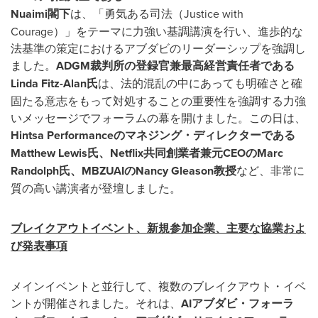
Nuaimi
閣下
は、「勇気ある司法（Justice with
Courage）」をテーマに力強い基調講演を行い、進歩的な
法基準の策定におけるアブダビのリーダーシップを強調し
ました。
ADGM
裁判所の登録官兼最高経営責任者である
Linda Fitz-Alan
氏
は、法的混乱の中にあっても明確さと確
固たる意志をもって対処することの重要性を強調する力強
いメッセージでフォーラムの幕を開けました。この日は、
Hintsa Performance
のマネジング・ディレクターである
Matthew Lewis
氏、Netflix
共同創業者兼元CEO
のMarc
Randolph
氏、MBZUAI
のNancy Gleason
教授
など、非常に
質の高い講演者が登壇しました。
ブレイクアウトイベント、新規参加企業、主要な協業およ
び発表事項
メインイベントと並行して、複数のブレイクアウト・イベ
ントが開催されました。それは、
AI
アブダビ・フォーラ