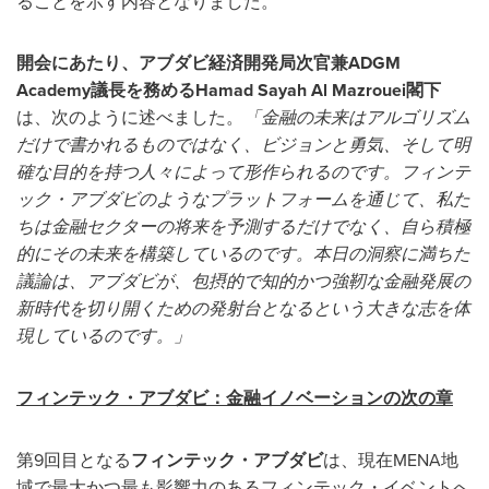
ることを示す内容となりました。
開会にあたり、アブダビ経済開発局次官兼ADGM
Academy
議長を務めるHamad Sayah Al Mazrouei
閣下
は、次のように述べました。
「金融の未来はアルゴリズム
だけで書かれるものではなく、ビジョンと勇気、そして明
確な目的を持つ人々によって形作られるのです。
フィンテ
ック・アブダビのようなプラットフォームを通じて、私た
ちは金融セクターの将来を予測するだけでなく、自ら積極
的にその未来を構築しているのです。本日の洞察に満ちた
議論は、アブダビが、包摂的で知的かつ強靭な金融発展の
新時代を切り開くための発射台となるという大きな志を体
現しているのです。」
フィンテック・アブダビ：金融イノベーションの次の章
第9回目となる
フィンテック・アブダビ
は、現在MENA地
域で最大かつ最も影響力のあるフィンテック・イベントへ