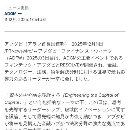
ニュース提供
ADGM
11 12月, 2025, 18:54 JST
アブダビ（アラブ首長国連邦）
,
2025年12月11日
/PRNewswire/ -- アブダビ・ファイナンス・ウィーク
（ADFW）2025の3日目は、ADGMの主要イベントである
フィンテック・アブダビとRESOLVEが開催され、金融、
テクノロジー、法務、紛争解決分野における世界で最も影
響力のあるリーダーが一堂に会しました。
「
資本の中心地を設計する（
Engineering the Capital of
Capital
）
」という包括的なテーマの下、この日は、思考
を先導するリーダーシップ、破壊的イノベーションに関す
る議論、そして最先端の知見が力強く結びつき、アブダビ
が将来を見据えた金融ハブかつ法務分野の強力な拠点であ