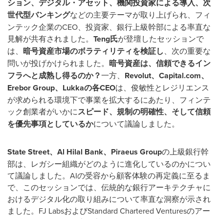
ション、デジタル・アセット、機関投資家による導入、次
世代型バンキング
などの主要テーマが取り上げられ、フィ
ンテック企業のCEO、投資家、銀行上級幹部による率直な
見解が共有されました。
Teng
氏
が登壇したセッションで
は、
暗号資産市場のボラティリティを検証し
、次の重要な
問いが投げかけられました。
暗号資産は、信頼できるイン
フラへと成熟し得るのか？
一方、
Revolut
、Capital.com
、
Erebor Group
、Lukka
の各CEO
は、俊敏性とレジリエンス
が求められる環境下で事業を拡大するにあたり、フィンテ
ック創業者がいかに
スピード、規制の明確性、そして信頼
を優先事項としているか
について議論しました。
State Street
、Al Hilal Bank
、Piraeus Group
の上級銀行幹
部は、レガシー組織がどのように進化しているのかについ
て議論しました。AIの受容から顧客体験の再定義に至るま
で、このセッションでは、伝統的な銀行アーキテクチャに
おけるデジタル化の取り組みについて率直な洞察が示され
ました。FJ LabsおよびStandard Chartered Venturesのアー