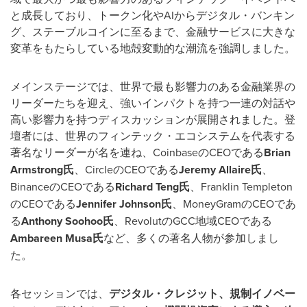
と成長しており、トークン化やAIからデジタル・バンキン
グ、ステーブルコインに至るまで、金融サービスに大きな
変革をもたらしている地殻変動的な潮流を強調しました。
メインステージでは、世界で最も影響力のある金融業界の
リーダーたちを迎え、強いインパクトを持つ一連の対話や
高い影響力を持つディスカッションが展開されました。登
壇者には、世界のフィンテック・エコシステムを代表する
著名なリーダーが名を連ね、CoinbaseのCEOである
Brian
Armstrong
氏
、CircleのCEOである
Jeremy Allaire
氏
、
BinanceのCEOである
Richard Teng
氏
、Franklin Templeton
のCEOである
Jennifer Johnson
氏
、MoneyGramのCEOであ
る
Anthony Soohoo
氏
、RevolutのGCC地域CEOである
Ambareen Musa
氏
など、多くの著名人物が参加しまし
た。
各セッションでは、
デジタル・クレジット、規制イノベー