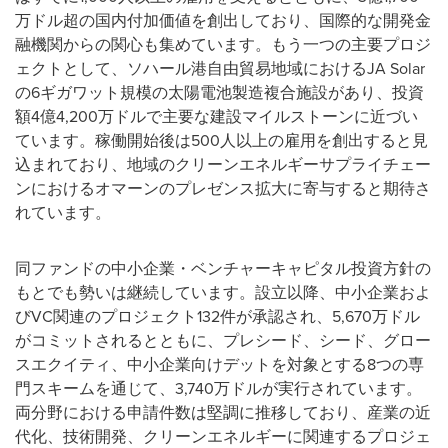
万ドル超の国内付加価値を創出しており、国際的な開発金
融機関からの関心も集めています。もう一つの主要プロジ
ェクトとして、ソハール港自由貿易地域におけるJA Solar
の6ギガワット規模の太陽電池製造複合施設があり、投資
額4億4,200万ドルで主要な建設マイルストーンに近づい
ています。稼働開始後は500人以上の雇用を創出すると見
込まれており、地域のクリーンエネルギーサプライチェー
ンにおけるオマーンのプレゼンス拡大に寄与すると期待さ
れています。
同ファンドの中小企業・ベンチャーキャピタル投資方針の
もとでも勢いは継続しています。設立以降、中小企業およ
びVC関連のプロジェクト132件が承認され、5,670万ドル
がコミットされるとともに、プレシード、シード、グロー
スエクイティ、中小企業向けデットを対象とする8つの専
門スキームを通じて、3,740万ドルが実行されています。
両分野における申請件数は堅調に推移しており、産業の近
代化、技術開発、クリーンエネルギーに関連するプロジェ