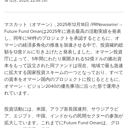
18 12月, 2025, 22:55 JST
マスカット（オマーン）
,
2025年12月18日
/PRNewswire/ --
Future Fund Omanは2025年に過去最高の活動実績を発表
し、同年に141件のプロジェクトを承認するとともに、オ
マーンの経済多角化の推進を加速させる中で、投資確約総
額を12億ドルに引き上げたと発表しました。オマーン投資
庁によって、5年間にわたり展開される52億ドルの拠出資
本をもって設立された同ファンドは現在、地域で最も急速
に拡大する国家投資スキームの一つとなっており、すべて
の資本をオマーン国内のプロジェクトに投じるとともに、
オマーン・ビジョン2040の優先事項に沿った形で運用さ
れています。
投資活動には、米国、アラブ首長国連邦、サウジアラビ
ア、エジプト、中国、インドからの民間セクターの参加が
拡大しています。これまでにFuture Fund Omanは、グロ