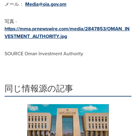
メール：
Media@oia.gov.om
写真 -
https://mma.prnewswire.com/media/2847853/OMAN_IN
VESTMENT_AUTHORITY.jpg
SOURCE Oman Investment Authority
同じ情報源の記事