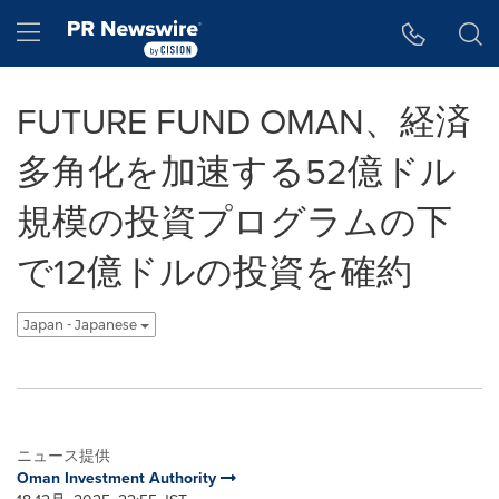
アクセシビリティ・ステートメント
Skip Navigation
Hamburger menu
FUTURE FUND OMAN、経済
多角化を加速する52億ドル
規模の投資プログラムの下
で12億ドルの投資を確約
Japan - Japanese
ニュース提供
Oman Investment Authority