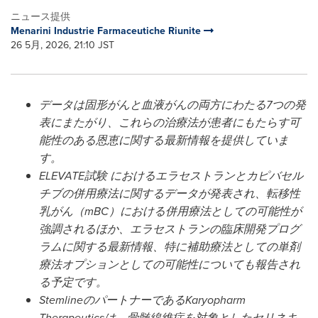
ニュース提供
Menarini Industrie Farmaceutiche Riunite
26 5月, 2026, 21:10 JST
データは固形がんと血液がんの両方にわたる7つの発
表にまたがり、これらの治療法が患者にもたらす可
能性のある恩恵に関する最新情報を提供していま
す。
ELEVATE試験 におけるエラセストランとカピバセル
チブの併用療法に関するデータが発表され、転移性
乳がん（mBC）における併用療法としての可能性が
強調されるほか、
エラセストランの臨床開発プログ
ラムに関する最新情報、特に補助療法としての単剤
療法オプションとしての可能性についても報告され
る予定です。
StemlineのパートナーであるKaryopharm
Therapeuticsは、骨髄線維症を対象としたセリネキ