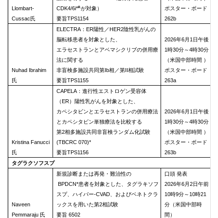
#.
Llombart-
CDK4/6i*
が対象）
ポスター・ボード
Cussac氏
要旨TPS1154
262b
ELECTRA：ER陽性／HER2陰性乳がんの
脳転移患者を対象とした、
2026年6月1日午後
エラセストランとアベマシクリブの併用療
1時30分～4時30分
法に関する
（米国中部時間 ）
Nuhad Ibrahim
非盲検多施設共同第Ib相／第II相試験
ポスター・ボード
氏
要旨TPS1155
263a
CAPELA：進行性エストロゲン受容体
（ER）陽性乳がんを対象とした、
カペシタビンとエラセストランの併用療法
2026年6月1日午後
とカペシタビン単独療法を比較する
1時30分～4時30分
第2相多施設共同非盲検ランダム化試験
（米国中部時間 ）
Kristina Fanucci
(TBCRC 070)*
ポスター・ボード
氏
要旨TPS1156
263b
タグラクソフスプ
新規診断または再発・難治性の
口頭 発表
BPDCN*患者を対象とした、タグラキソフ
2026年6月2日午前
スプ、ハイパー-CVAD、およびベネトクラ
10時9分～10時21
Naveen
ックスを用いた第2相試験
分（米国中部時
Pemmaraju 氏
要旨 6502
間）