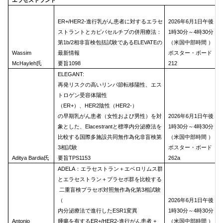
エラセストラント
ER+/HER2-進行乳がん患者に対するエラセ
2026年6月1日午後
ストラントとカピバセルチブの併用療法：
1時30分～4時30分
第1b/2相非盲検包括試験であるELEVATEの
（米国中部時間 ）
Wassim
最新情報
ポスター・ボード
McHayleh氏
要旨1098
212
ELEGANT:
再発リスクの高いリンパ節転移陽性、エス
トロゲン受容体陽性
（ER+）、HER2陰性（HER2-）
の早期乳がん患者（女性および男性）を対
2026年6月1日午後
象とした、Elacestrantと標準内分泌療法を
1時30分～4時30分
比較する国際多施設共同無作為化非盲検第
（米国中部時間 ）
3相試験
ポスター・ボード
Aditya Bardia氏
要旨TPS1153
262a
ADELA：エラセストラン＋エベロリムス群
とエラセストラン＋プラセボ群を比較する
二重盲検プラセボ対照無作為化第3相試験
（
2026年6月1日午後
内分泌療法で進行したESR1変異
1時30分～4時30分
Antonio
腫瘍を有するER+/HER2-進行がん患者 +
（米国中部時間 ）