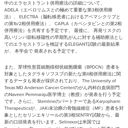
中のエラセストラント併用療法の詳細について、
ADELA（エベロリムスとの極めて重要な第3相併用療
法）、 ELECTRA（脳転移患者におけるアベマシクリブと
の第1b/2相併用療法）、 CAPLA（カペシタビンとの第2相
併用療法）を共有する予定です。 最後に、 再発リスクの
高いリンパ節転移陽性の早期乳がんに対する補助療法とし
てのエラセストランを検証するELEGANT試験の最新結果
が、 本学会で 発表される予定です。
また、芽球性形質細胞様樹状細胞腫瘍（BPDCN）患者を
対象としたタグラキソフスプの新たな第II相併用療法に関
するデータも発表が採択されており、The University of
Texas MD Anderson Cancer Centerのがん内科白血病部門
のNaveen Pemmaraju医学博士（教授）が発表を行う予定
です。さらに、 StemlineのパートナーであるKaryopharm
Therapeuticsが、JAKi未治療の骨髄線維症（MF）患者を対
象としたセリンエキソールの第3相SENTRY試験から、最
新の口頭発表を行います。Selinexorは米国では