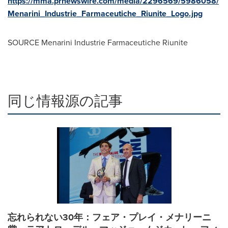
https://mma.prnewswire.com/media/2296569/5986058/
Menarini_Industrie_Farmaceutiche_Riunite_Logo.jpg
SOURCE Menarini Industrie Farmaceutiche Riunite
同じ情報源の記事
忘れられない30年：フェア・プレイ・メナリーニ