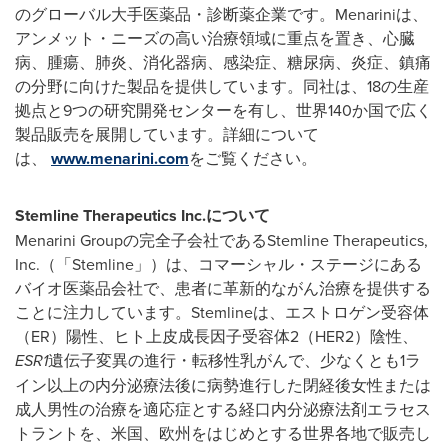
のグローバル大手医薬品・診断薬企業です。Menariniは、
アンメット・ニーズの高い治療領域に重点を置き、心臓
病、腫瘍、肺炎、消化器病、感染症、糖尿病、炎症、鎮痛
の分野に向けた製品を提供しています。同社は、18の生産
拠点と9つの研究開発センターを有し、世界140か国で広く
製品販売を展開しています。詳細について
は、
www.menarini.com
をご覧ください。
Stemline Therapeutics Inc.について
Menarini Groupの完全子会社であるStemline Therapeutics,
Inc.（「Stemline」）は、コマーシャル・ステージにある
バイオ医薬品会社で、患者に革新的ながん治療を提供する
ことに注力しています。Stemlineは、エストロゲン受容体
（ER）陽性、ヒト上皮成長因子受容体2（HER2）陰性、
ESR1
遺伝子変異の進行・転移性乳がんで、少なくとも1ラ
イン以上の内分泌療法後に病勢進行した閉経後女性または
成人男性の治療を適応症とする経口内分泌療法剤エラセス
トラントを、米国、欧州をはじめとする世界各地で販売し