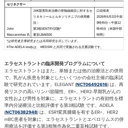
セリネクサー
JAK阻害剤未治療の骨髄線維症に対するセ
口頭発表
リネキソールとルキソリチニブの併用療
2026年6月2日午前
法：
9時45分～午後12
John
第3相SENTRY試験*
時45分（米国中部
Mascarenhas 氏
要旨LBA6500
時間）
*は研究者主導研究または共同研究を示しています。
#The ADELA studyは、 MEDSIR.
と共同で実施される主要試験です。
エラセストラントの臨床開発プログラムについて
エラセストラントはまた、単独または他の治療法との併用
で、乳がん疾患を対象としたいくつかの会社主催の臨床試
験で研究されています。ELEGANT (
NCT06492616
) は、再
発リスクの高いリンパ節陽性、ER+、HER2-早期乳がんの
女性および男性を対象に、エラセストラントの有効性を標
準内分泌療法と比較評価する第3相試験 です。ADELA
(
NCT06382948
) は、ESR1変異腫瘍を有するER+、HER2
mBC患者を対象に、エラセストラントとエベロリムスの併
用療法を評価する第3相無作為化二重盲検試験です。