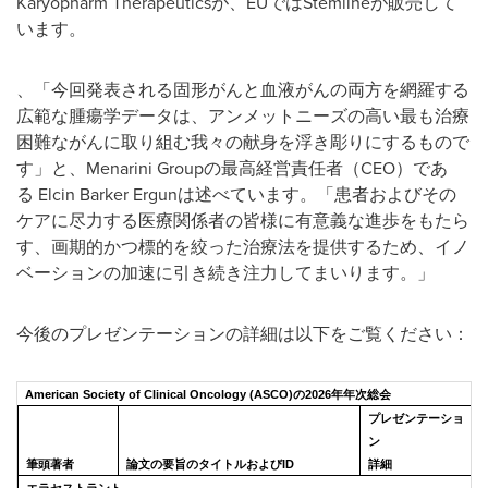
Karyopharm Therapeuticsが、EUではStemlineが販売して
います。
、「今回発表される固形がんと血液がんの両方を網羅する
広範な腫瘍学データは、アンメットニーズの高い最も治療
困難ながんに取り組む我々の献身を浮き彫りにするもので
す」と、Menarini Groupの最高経営責任者（CEO）であ
る Elcin Barker Ergunは述べています。「患者およびその
ケアに尽力する医療関係者の皆様に有意義な進歩をもたら
す、画期的かつ標的を絞った治療法を提供するため、イノ
ベーションの加速に引き続き注力してまいります。」
今後のプレゼンテーションの詳細は以下をご覧ください：
American Society of Clinical Oncology (ASCO)の2026年年次総会
プレゼンテーショ
ン
筆頭著者
論文の要旨のタイトルおよびID
詳細