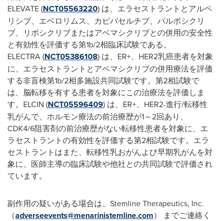
ELEVATE (
NCT05563220
) は、エラセストラントとアルペ
リシブ、エベロリムス、カピバセルチブ、パルボシクリ
ブ、リボシクリブまたはアベマシクリブとの併用の安全性
と有効性を評価する第1b/2相臨床試験である。
ELECTRA (
NCT05386108
) は、ER+、HER2乳癌患者を対象
に、エラセストラントとアベマシクリブの併用療法を評価
する非盲検第1b/2相多施設共同試験です。第2相試験で
は、脳転移を有する患者を対象にこの治療法を評価しま
す。ELCIN (
NCT05596409
) は、ER+、HER2-進行/転移性
乳がんで、ホルモン療法の前治療歴が1～2回あり、
CDK4/6阻害剤の前治療歴がない転移性患者を対象に、エ
ラセストラントの有効性を評価する第2相試験です。エラ
セストラントはまた、転移性乳おがんよび早期乳がんを対
象に、医師主導の臨床試験や他社との共同試験で評価され
ています。
副作用の疑いがある場合は、Stemline Therapeutics, Inc.
（
adverseevents@menarinistemline.com
） までご連絡く