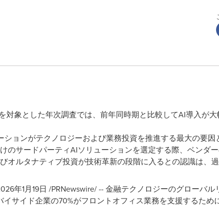
人を対象とした年次調査では、前年同時期と比較してAI導入が
ーションがテクノロジーおよび業務投資を推進する最大の要因
けのサードパーティAIソリューションを選定する際、ベンダ
びオルタナティブ投資が技術革新の段階に入るとの認識は、過
年1月19日 /PRNewswire/ -- 金融テクノロジーのグローバ
バイサイド企業の70%がフロントオフィス業務を支援するため