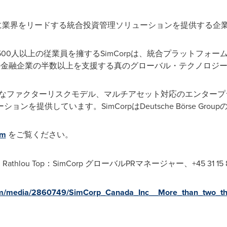
イドに業界をリードする統合投資管理ソリューションを提供する企
3,500人以上の従業員を擁するSimCorpは、統合プラットフ
0の金融企業の半数以上を支援する真のグローバル・テクノロジ
括的なファクターリスクモデル、マルチアセット対応のエンター
を提供しています。SimCorpはDeutsche Börse Grou
om
をご覧ください。
hlou Top：SimCorp グローバルPRマネージャー、+45 31 15 8
om/media/2860749/SimCorp_Canada_Inc__More_than_two_thi