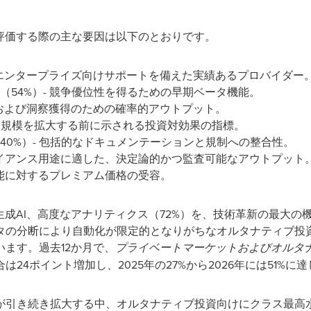
評価する際の主な要因は以下のとおりです。
- エンタープライズ向けサポートを備えた実績あるプロバイダー
（54%）- 競争優位性を得るための早期ベータ機能。
査および洞察獲得のための確率的アウトプット。
 導入規模を拡大する前に示される投資対効果の指標。
40%）- 包括的なドキュメンテーションと規制への整合性。
プライアンス用途に適した、決定論的かつ監査可能なアウトプット
機能に対するプレミアム価格の受容。
生成AI、高度なアナリティクス（72%）を、技術革新の最大
タの分断により自動化が限定的となりがちなオルタナティブ投
ます。過去12か月で、
プライベートマーケットおよびオルタ
24ポイント増加し、2025年の27%から2026年には51%に
が引き続き拡大する中、オルタナティブ投資向けにクラス最高