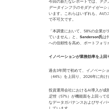
今回の新たなレポートでは、
テク
データインフラのモダナイゼーシ
います。これらはいずれも、AI
で不可欠です。
「本調査において、58%の企業
ていません」と、
Sanderson
氏
は
への信頼性を高め、ポートフォリ
イノベーションが業務効率を上回
過去3年間で初めて、
イノベーシ
（44%）を上回り、2026年に
投資運用会社におけるAI導入が成
定性
（57%）が機能面を上回って
なデータガバナンスおよびサイバ
しています。