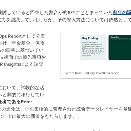
検討していると回答した割合が約10%にとどまっていた
前年の
潜在力を認識していましたが、その導入方法については依然とし
ps Reportとして公表
会社、年金基金、保険
らの回答に基づいてい
た技術面での優先事項お
nsightsによる調査
Excerpt from SimCorp InvestOps report.
において、試験的な活
へと劇的に移行してい
者であるPeter
AIの進化は、中央集権的に管理された統合データレイヤーを基
の向上に最大の価値をもたらします。」