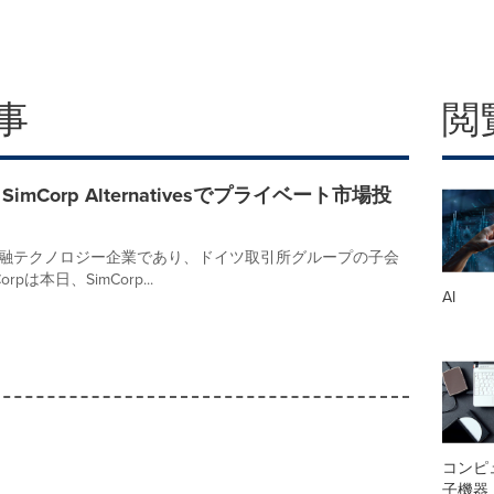
事
閲
、SimCorp Alternativesでプライベート市場投
融テクノロジー企業であり、ドイツ取引所グループの子会
rpは本日、SimCorp...
AI
コンピ
子機器