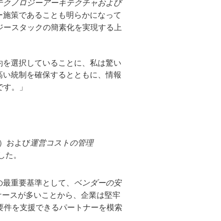
テクノロジーアーキテクチャおよび
ー施策であることも明らかになって
ジースタックの簡素化を実現する上
約を選択していることに、私は驚い
高い統制を確保するとともに、情報
です。」
%）および
運営コストの管理
した。
の最重要基準として、
ベンダーの安
ケースが多いことから、企業は堅牢
要件を支援できるパートナーを模索