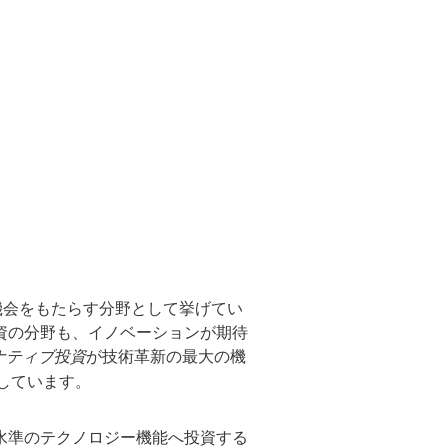
。
。
の機会をもたらす分野として挙げてい
資の分野も、イノベーションが期待
ナティブ投資
が技術革新の最大の機
達しています。
水準のテクノロジー機能へ投資する