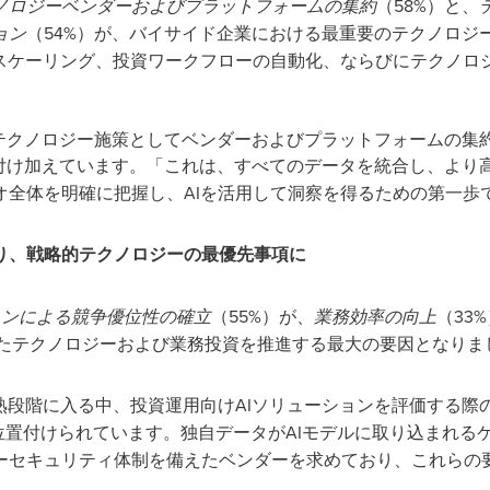
ノロジーベンダーおよびプラットフォームの集約
（58%）と、
ョン
（54%）が、バイサイド企業における最重要のテクノロジ
のスケーリング、投資ワークフローの自動化、ならびにテクノロ
がテクノロジー施策としてベンダーおよびプラットフォームの集
付け加えています。「これは、すべてのデータを統合し、より
オ全体を明確に把握し、AIを活用して洞察を得るための第一歩
り、戦略的テクノロジーの最優先事項に
ョンによる競争優位性の確立
（55%）が、
業務効率の向上
（33
向けたテクノロジーおよび業務投資を推進する最大の要因となりま
熟段階に入る中、投資運用向けAIソリューションを評価する際
位置付けられています。独自データがAIモデルに取り込まれる
ーセキュリティ体制を備えたベンダーを求めており、これらの