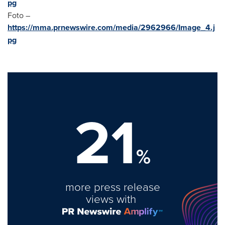
pg
Foto –
https://mma.prnewswire.com/media/2962966/Image_4.j
pg
21
%
more press release
views with