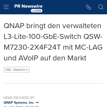
Accessibility Statement
Skip Navigation
Hamburger menu
QNAP bringt den verwalteten
L3-Lite-100-GbE-Switch QSW-
M7230-2X4F24T mit MC-LAG
und AVoIP auf den Markt
USA - Deutsch
NEWS PROVIDED BY
QNAP Systems, Inc.