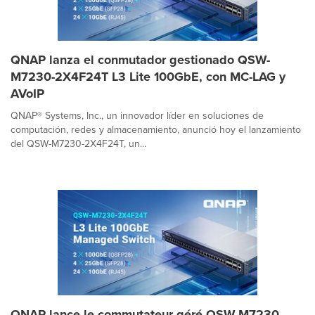
QNAP lanza el conmutador gestionado QSW-
M7230-2X4F24T L3 Lite 100GbE, con MC-LAG y
AVoIP
QNAP® Systems, Inc., un innovador líder en soluciones de
computación, redes y almacenamiento, anunció hoy el lanzamiento
del QSW-M7230-2X4F24T, un...
QNAP lance le commutateur géré QSW-M7230-