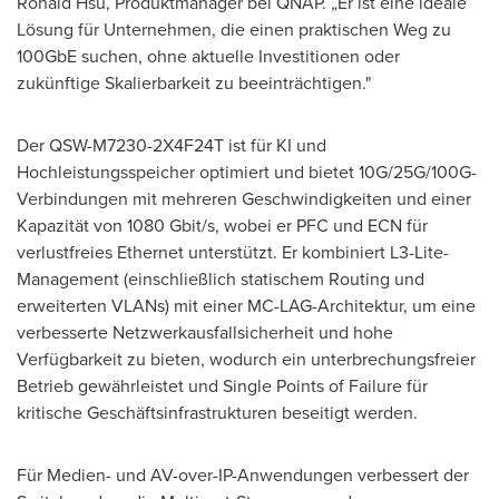
Ronald Hsu, Produktmanager bei QNAP. „Er ist eine ideale
Lösung für Unternehmen, die einen praktischen Weg zu
100GbE suchen, ohne aktuelle Investitionen oder
zukünftige Skalierbarkeit zu beeinträchtigen."
Der QSW-M7230-2X4F24T ist für KI und
Hochleistungsspeicher optimiert und bietet 10G/25G/100G-
Verbindungen mit mehreren Geschwindigkeiten und einer
Kapazität von 1080 Gbit/s, wobei er PFC und ECN für
verlustfreies Ethernet unterstützt. Er kombiniert L3-Lite-
Management (einschließlich statischem Routing und
erweiterten VLANs) mit einer MC-LAG-Architektur, um eine
verbesserte Netzwerkausfallsicherheit und hohe
Verfügbarkeit zu bieten, wodurch ein unterbrechungsfreier
Betrieb gewährleistet und Single Points of Failure für
kritische Geschäftsinfrastrukturen beseitigt werden.
Für Medien- und AV-over-IP-Anwendungen verbessert der