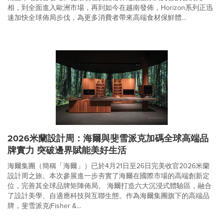
相，到全面進入歐洲市場，再到如今在越南發佈，Horizon系列正迅
速加快全球佈局步伐，為更多消費者帶來高端食材保鮮體...
2026米蘭設計周：海爾與斐雪派克加碼全球高端品
牌實力 突破邊界賦能美好生活
海爾集團（簡稱「海爾」）已於4月21日至26日完美收官2026米蘭
設計周之旅。本次參展進一步夯實了海爾在國際市場的高端創新定
位，完善其全球品牌矩陣佈局。 海爾打造六大沉浸式體驗區，融合
了設計美學、自適應科技與互聯生態。作為海爾集團旗下的高端品
牌，斐雪派克(Fisher &...