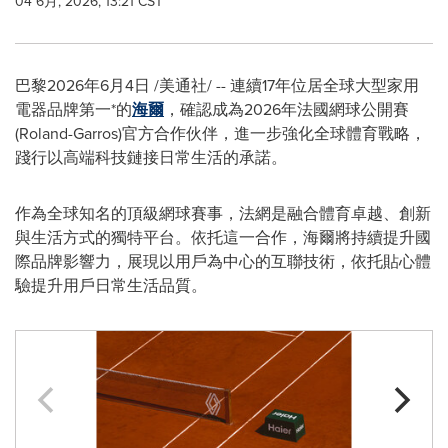
04 6月, 2026, 13:21 CST
巴黎
2026年6月4日
/美通社/ -- 連續17年位居全球大型家用
電器品牌第一*的
海爾
，確認成為2026年法國網球公開賽
(Roland-Garros)官方合作伙伴，進一步強化全球體育戰略，
踐行以高端科技鏈接日常生活的承諾。
作為全球知名的頂級網球賽事，法網是融合體育卓越、創新
與生活方式的獨特平台。依托這一合作，海爾將持續提升國
際品牌影響力，展現以用戶為中心的互聯技術，依托貼心體
驗提升用戶日常生活品質。