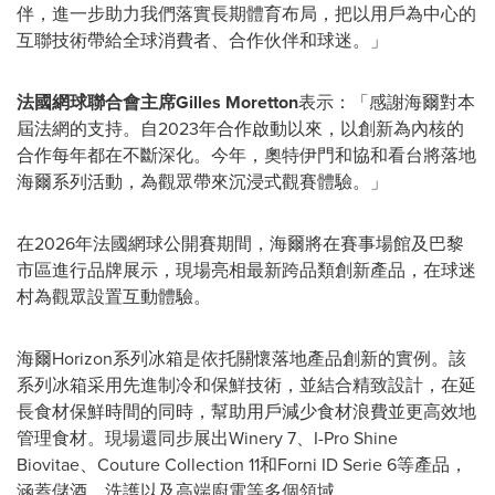
伴，進一步助力我們落實長期體育布局，把以用戶為中心的
互聯技術帶給全球消費者、合作伙伴和球迷。」
法國網球聯合會主席
Gilles Moretton
表示：「感謝海爾對本
屆法網的支持。自2023年合作啟動以來，以創新為內核的
合作每年都在不斷深化。今年，奧特伊門和協和看台將落地
海爾系列活動，為觀眾帶來沉浸式觀賽體驗。」
在2026年法國網球公開賽期間，海爾將在賽事場館及巴黎
市區進行品牌展示，現場亮相最新跨品類創新產品，在球迷
村為觀眾設置互動體驗。
海爾Horizon系列冰箱是依托關懷落地產品創新的實例。該
系列冰箱采用先進制冷和保鮮技術，並結合精致設計，在延
長食材保鮮時間的同時，幫助用戶減少食材浪費並更高效地
管理食材。現場還同步展出Winery 7、I-Pro Shine
Biovitae、Couture Collection 11和Forni ID Serie 6等產品，
涵蓋儲酒、洗護以及高端廚電等多個領域。