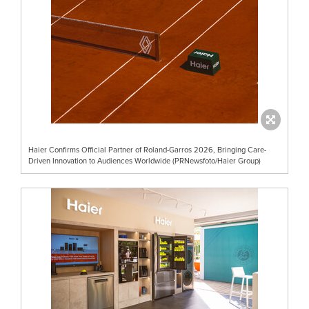
Haier Confirms Official Partner of Roland-Garros 2026, Bringing Care-
Driven Innovation to Audiences Worldwide (PRNewsfoto/Haier Group)