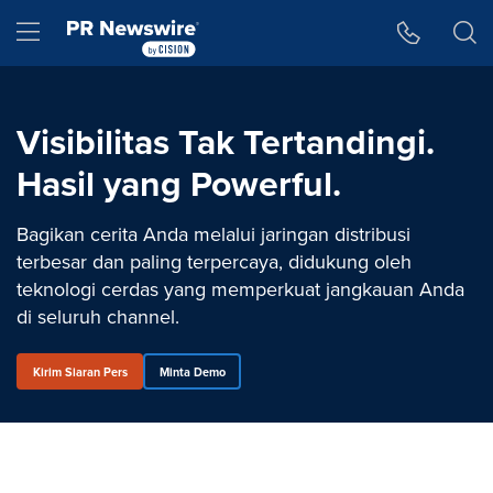
Accessibility Statement
Skip Navigation
Hamburger menu
Visibilitas Tak Tertandingi.
Hasil yang Powerful.
Bagikan cerita Anda melalui jaringan distribusi
terbesar dan paling terpercaya, didukung oleh
teknologi cerdas yang memperkuat jangkauan Anda
di seluruh channel.
Kirim Siaran Pers
Minta Demo