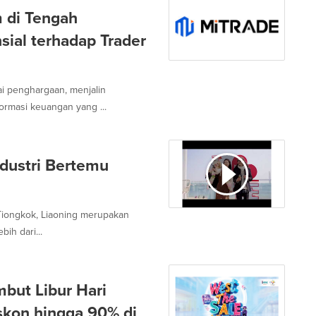
 di Tengah
ial terhadap Trader
i penghargaan, menjalin
ormasi keuangan yang ...
dustri Bertemu
t Tiongkok, Liaoning merupakan
ih dari...
but Libur Hari
skon hingga 90% di