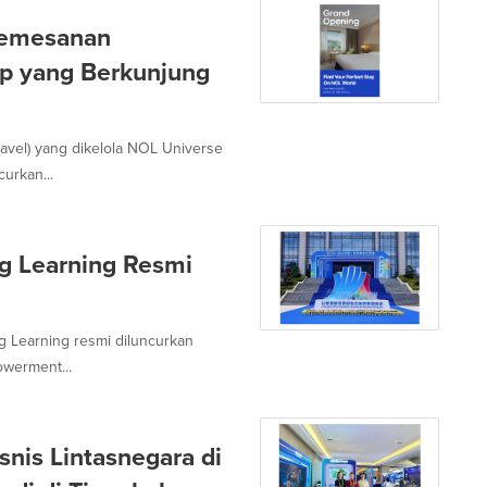
Pemesanan
p yang Berkunjung
ravel) yang dikelola NOL Universe
urkan...
ng Learning Resmi
ng Learning resmi diluncurkan
owerment...
nis Lintasnegara di