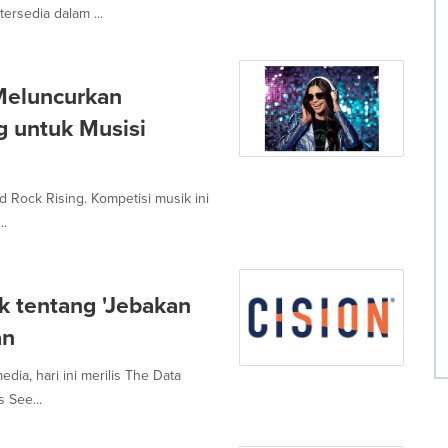
ersedia dalam ...
Meluncurkan
g untuk Musisi
 Rock Rising. Kompetisi musik ini
..
k tentang 'Jebakan
an
dia, hari ini merilis The Data
 See...