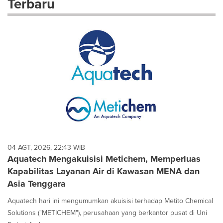
Terbaru
dropdown
will
cause
content
on
this
page
to
change.
News
listings
will
update
as
each
04 AGT, 2026, 22:43 WIB
option
Aquatech Mengakuisisi Metichem, Memperluas
is
Kapabilitas Layanan Air di Kawasan MENA dan
selected.
Asia Tenggara
Aquatech hari ini mengumumkan akuisisi terhadap Metito Chemical
Solutions ("METICHEM"), perusahaan yang berkantor pusat di Uni