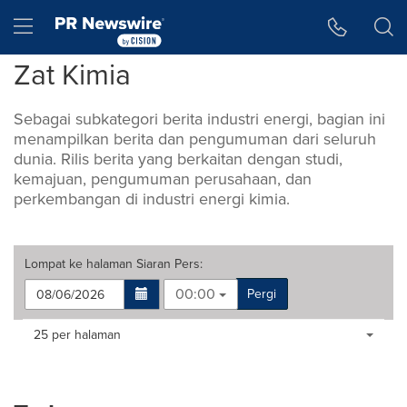
Accessibility Statement
Skip Navigation
Hamburger menu
Zat Kimia
Sebagai subkategori berita industri energi, bagian ini
menampilkan berita dan pengumuman dari seluruh
dunia. Rilis berita yang berkaitan dengan studi,
kemajuan, pengumuman perusahaan, dan
perkembangan di industri energi kimia.
Lompat ke halaman
Siaran Pers
:
00:00
Pergi
Making
Items per page:
25 per halaman
a
selection
with
these