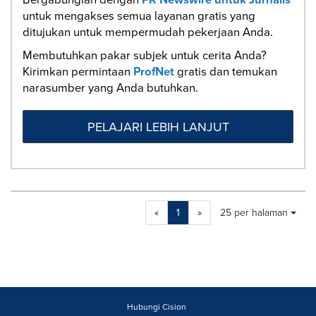
untuk mengakses semua layanan gratis yang
ditujukan untuk mempermudah pekerjaan Anda.
Membutuhkan pakar subjek untuk cerita Anda?
Kirimkan permintaan
ProfNet
gratis dan temukan
narasumber yang Anda butuhkan.
PELAJARI LEBIH LANJUT
Making
Items per page:
«
1
»
25 per halaman
a
selection
with
these
dropdown
will
cause
Hubungi Cision