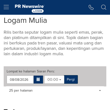
Accessibility Statement
Skip Navigation
Hamburger menu
Logam Mulia
Rilis berita seputar logam mulia seperti emas, perak,
dan platinum ditampilkan di sini. Topik dalam bagian
ini berfokus pada tren pasar, valuasi mata uang dan
pertukaran, produk/layanan, dan kepentingan umum
lain dalam industri logam mulia.
Lompat ke halaman
Siaran Pers
:
00:00
Pergi
Making
Items per page:
25 per halaman
a
selection
with
these