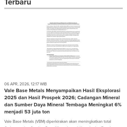
Terbaru
dropdown
will
cause
content
on
this
page
to
change.
News
listings
will
update
as
each
06 APR, 2026, 12:17 WIB
option
Vale Base Metals Menyampaikan Hasil Eksplorasi
is
2025 dan Hasil Prospek 2026; Cadangan Mineral
selected.
dan Sumber Daya Mineral Tembaga Meningkat 6%
menjadi 53 juta ton
Vale Base Metals (VBM) diperkirakan akan meningkatkan total