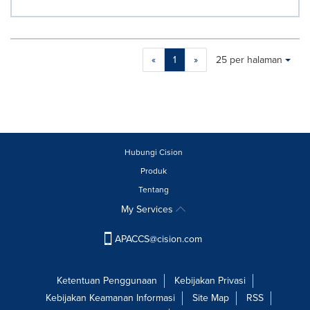
Making
Items per page:
«
1
»
25 per halaman
a
selection
with
these
dropdown
will
cause
Hubungi Cision
content
Produk
on
Tentang
this
page
My Services
to
change.
APACCS@cision.com
News
listings
will
Ketentuan Penggunaan
Kebijakan Privasi
update
Kebijakan Keamanan Informasi
Site Map
RSS
as