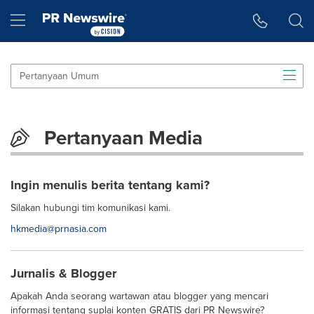
Accessibility Statement
Skip Navigation
Hamburger menu
Pertanyaan Umum
Pertanyaan Media
Ingin menulis berita tentang kami?
Silakan hubungi tim komunikasi kami.
hkmedia@prnasia.com
Jurnalis & Blogger
Apakah Anda seorang wartawan atau blogger yang mencari
informasi tentang suplai konten GRATIS dari PR Newswire?