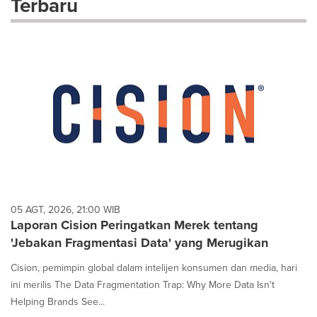
Terbaru
dropdown
will
cause
content
on
this
page
to
change.
News
listings
will
update
as
each
05 AGT, 2026, 21:00 WIB
option
Laporan Cision Peringatkan Merek tentang
is
'Jebakan Fragmentasi Data' yang Merugikan
selected.
Cision, pemimpin global dalam intelijen konsumen dan media, hari
ini merilis The Data Fragmentation Trap: Why More Data Isn't
Helping Brands See...