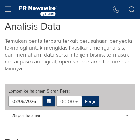
Accessibility Statement
Skip Navigation
Hamburger menu
Analisis Data
Temukan berita terbaru terkait perusahaan penyedia
teknologi untuk mengklasifikasikan, menganalisis,
dan memahami data serta intelijen bisnis, termasuk
rantai pasokan digital, open source architecture dan
lainnya.
Lompat ke halaman
Siaran Pers
:
00:00
Pergi
Making
Items per page:
25 per halaman
a
selection
with
these