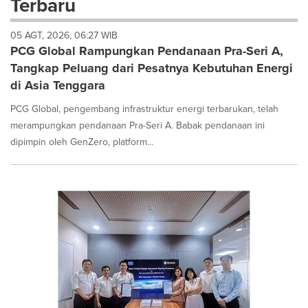
Terbaru
dropdown
will
05 AGT, 2026, 06:27 WIB
cause
PCG Global Rampungkan Pendanaan Pra-Seri A,
content
on
Tangkap Peluang dari Pesatnya Kebutuhan Energi
this
di Asia Tenggara
page
to
PCG Global, pengembang infrastruktur energi terbarukan, telah
change.
merampungkan pendanaan Pra-Seri A. Babak pendanaan ini
News
dipimpin oleh GenZero, platform...
listings
will
update
as
each
option
is
selected.