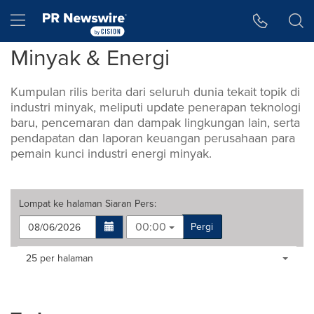
Accessibility Statement
Skip Navigation
Hamburger menu
Minyak & Energi
Kumpulan rilis berita dari seluruh dunia tekait topik di
industri minyak, meliputi update penerapan teknologi
baru, pencemaran dan dampak lingkungan lain, serta
pendapatan dan laporan keuangan perusahaan para
pemain kunci industri energi minyak.
Lompat ke halaman
Siaran Pers
:
00:00
Pergi
Making
Items per page:
25 per halaman
a
selection
with
these