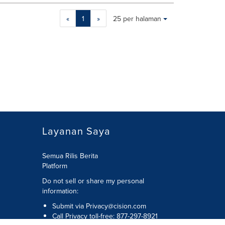
Making
Items per page:
«
1
»
25 per halaman
a
selection
with
these
dropdown
will
cause
content
on
this
page
Layanan Saya
to
change.
News
Semua Rilis Berita
listings
Platform
will
Do not sell or share my personal
update
information:
as
each
Submit via
Privacy@cision.com
option
Call Privacy toll-free: 877-297-8921