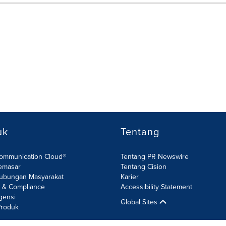
uk
Tentang
Communication Cloud®
Tentang PR Newswire
emasar
Tentang Cision
ubungan Masyarakat
Karier
R & Compliance
Accessibility Statement
gensi
Global Sites
roduk