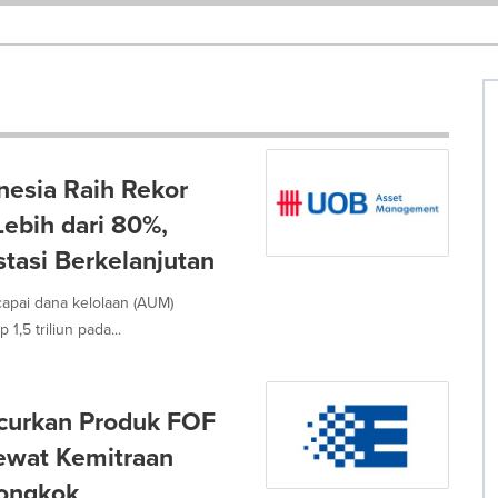
esia Raih Rekor
bih dari 80%,
tasi Berkelanjutan
pai dana kelolaan (AUM)
1,5 triliun pada...
curkan Produk FOF
ewat Kemitraan
iongkok