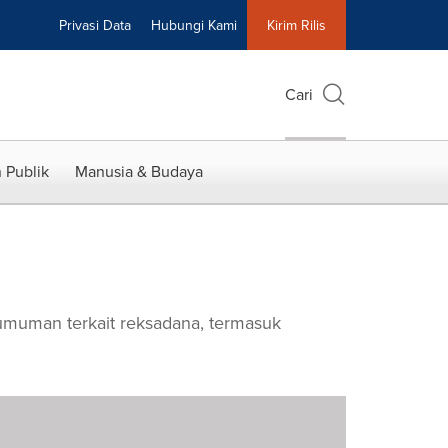
Privasi Data
Hubungi Kami
Kirim Rilis
Cari
 Publik
Manusia & Budaya
gumuman terkait reksadana, termasuk