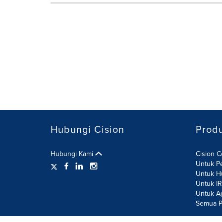
Hubungi Cision
Prod
Hubungi Kami
Cision 
Untuk P
Untuk H
Untuk I
Untuk A
Semua P