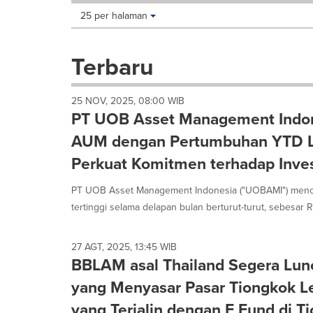
Making
Items per page:
25 per halaman
a
selection
with
Terbaru
these
dropdown
will
25 NOV, 2025, 08:00 WIB
cause
PT UOB Asset Management Indon
content
on
AUM dengan Pertumbuhan YTD Le
this
Perkuat Komitmen terhadap Inves
page
to
PT UOB Asset Management Indonesia ("UOBAMI") menca
change.
News
tertinggi selama delapan bulan berturut-turut, sebesar Rp 
listings
will
update
27 AGT, 2025, 13:45 WIB
BBLAM asal Thailand Segera Lun
as
each
yang Menyasar Pasar Tiongkok L
option
is
yang Terjalin dengan E Fund di T