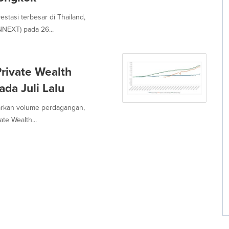
stasi terbesar di Thailand,
NEXT) pada 26...
Private Wealth
da Juli Lalu
sarkan volume perdagangan,
te Wealth...