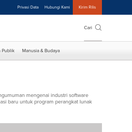
Privasi Data
Hubungi Kami
Kirim Rilis
Cari
 Publik
Manusia & Budaya
pengumuman mengenai industri software
kasi baru untuk program perangkat lunak