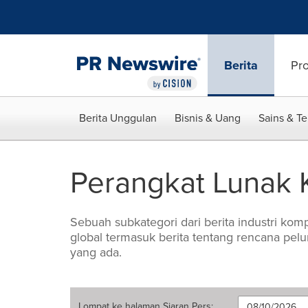
Accessibility Statement
Skip Navigation
Berita
Pr
Berita Unggulan
Bisnis & Uang
Sains & T
Perangkat Lunak
Sebuah subkategori dari berita industri k
global termasuk berita tentang rencana pel
yang ada.
Lompat ke halaman
Siaran Pers
: