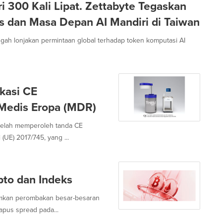
i 300 Kali Lipat. Zettabyte Tegaskan
s dan Masa Depan AI Mandiri di Taiwan
ngah lonjakan permintaan global terhadap token komputasi AI
kasi CE
 Medis Eropa (MDR)
telah memperoleh tanda CE
(UE) 2017/745, yang ...
pto dan Indeks
umkan perombakan besar-besaran
pus spread pada...