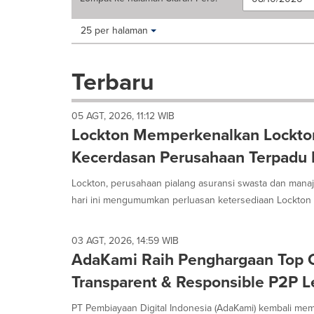
Making
Items per page:
25 per halaman
a
selection
with
Terbaru
these
dropdown
will
05 AGT, 2026, 11:12 WIB
cause
Lockton Memperkenalkan Lockto
content
on
Kecerdasan Perusahaan Terpadu P
this
page
Lockton, perusahaan pialang asuransi swasta dan manaje
to
hari ini mengumumkan perluasan ketersediaan Lockton 
change.
News
listings
03 AGT, 2026, 14:59 WIB
will
AdaKami Raih Penghargaan Top 
update
as
Transparent & Responsible P2P L
each
option
PT Pembiayaan Digital Indonesia (AdaKami) kembali mem