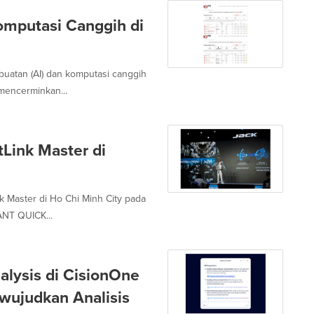
omputasi Canggih di
uatan (AI) dan komputasi canggih
mencerminkan...
Link Master di
 Master di Ho Chi Minh City pada
ANT QUICK...
alysis di CisionOne
ujudkan Analisis