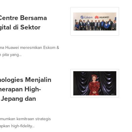
Centre Bersama
ital di Sektor
rsama Huawei meresmikan Eskom &
pita yang...
logies Menjalin
nerapan High-
h Jepang dan
mumkan kemitraan strategis
n high-fidelity...