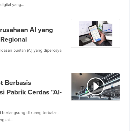
gital yang...
rusahaan AI yang
 Regional
dasan buatan (AI) yang dipercaya
t Berbasis
i Pabrik Cerdas "AI-
i berlangsung di ruang terbatas,
gkat...