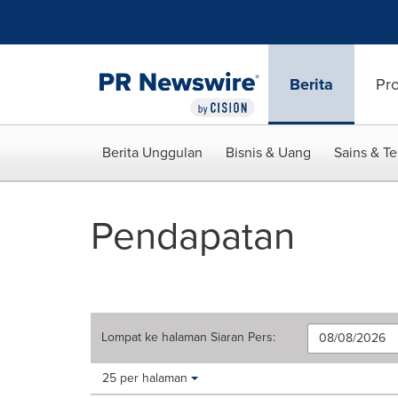
Accessibility Statement
Skip Navigation
Berita
Pr
Berita Unggulan
Bisnis & Uang
Sains & T
Pendapatan
Lompat ke halaman
Siaran Pers
:
Making
Items per page:
25 per halaman
a