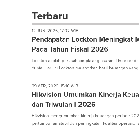
selection
with
Terbaru
these
dropdown
will
12 JUN, 2026, 17:02 WIB
cause
Pendapatan Lockton Meningkat Me
content
on
Pada Tahun Fiskal 2026
this
page
Lockton adalah perusahaan pialang asuransi independen
to
dunia. Hari ini Lockton melaporkan hasil keuangan yang k
change.
News
listings
29 APR, 2026, 15:16 WIB
will
Hikvision Umumkan Kinerja Keu
update
as
dan Triwulan I-2026
each
option
Hikvision mengumumkan kinerja keuangan periode 202
is
pertumbuhan stabil dan peningkatan kualitas operasional
selected.