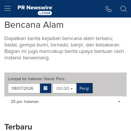
Accessibility Statement
Skip Navigation
Hamburger menu
Bencana Alam
Dapatkan berita kejadian bencana alam terbaru;
badai, gempa bumi, tornado, banjir, dan kebakaran.
Bagian ini juga mencakup berita upaya bantuan oleh
instansi berwenang.
Lompat ke halaman
Siaran Pers
:
00:00
Pergi
Making
Items per page:
25 per halaman
a
selection
with
these
Terbaru
dropdown