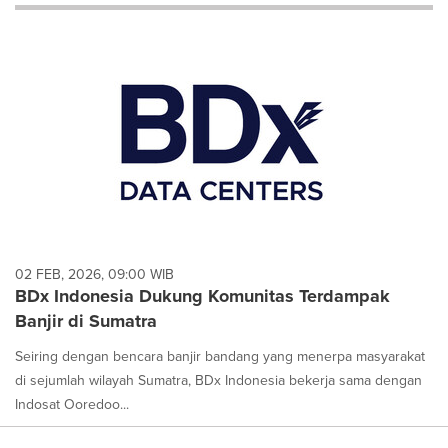
will
cause
content
on
this
page
to
change.
News
listings
will
update
as
each
02 FEB, 2026, 09:00 WIB
option
BDx Indonesia Dukung Komunitas Terdampak
is
Banjir di Sumatra
selected.
Seiring dengan bencara banjir bandang yang menerpa masyarakat
di sejumlah wilayah Sumatra, BDx Indonesia bekerja sama dengan
Indosat Ooredoo...