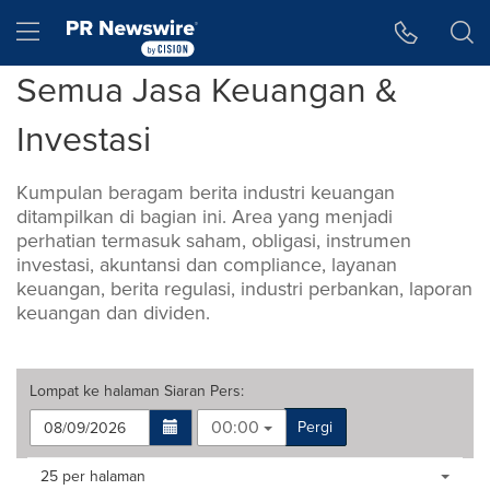
Accessibility Statement
Skip Navigation
Hamburger menu
Semua Jasa Keuangan &
Investasi
Kumpulan beragam berita industri keuangan
ditampilkan di bagian ini. Area yang menjadi
perhatian termasuk saham, obligasi, instrumen
investasi, akuntansi dan compliance, layanan
keuangan, berita regulasi, industri perbankan, laporan
keuangan dan dividen.
Lompat ke halaman
Siaran Pers
:
00:00
Pergi
Making
Items per page:
25 per halaman
a