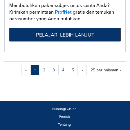
Membutuhkan pakar subjek untuk cerita Anda?
Kirimkan permintaan
ProfNet
gratis dan temukan
narasumber yang Anda butuhkan.
PELAJARI LEBIH LANJUT
Making
Items per page:
«
1
2
3
4
5
»
25 per halaman
a
selection
with
these
dropdown
will
cause
Hubungi Cision
content
Produk
on
Tentang
this