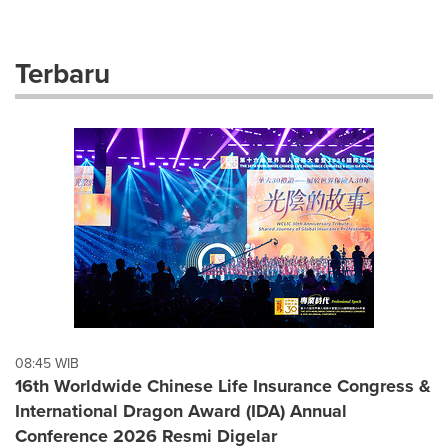
selection
with
these
Terbaru
dropdown
will
cause
content
on
this
page
to
change.
News
listings
will
update
as
each
08:45 WIB
option
16th Worldwide Chinese Life Insurance Congress &
is
International Dragon Award (IDA) Annual
selected.
Conference 2026 Resmi Digelar